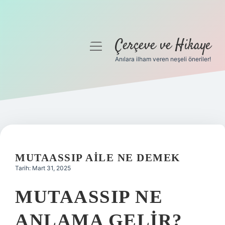
Çerçeve ve Hikaye
menüyü
aç
Anılara ilham veren neşeli öneriler!
Anasayfa
Gizlilik Politikası
Yasal Uyarı
Hakkımızda
MUTAASSIP AILE NE DEMEK
Tarih: Mart 31, 2025
MUTAASSIP NE
ANLAMA GELIR?