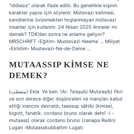
“iddiasız” olarak ifade edilir. Bu genellikle kişinin
karakter yapısı için söylenir. Mütevazı kelimesi,
kendilerine övünmekten hoşlanmayan mütevazi
insanlar için kullanılır. 24 Nisan 2020 Anneler mi
demek? TDK’dan sonra ne anlama geliyor?
MRSCHRIFT ›Eğitim› Mustevazi-Neeme … Miliyet
›Ekhitim› Mustevazi-Ne-de-Deme …
MUTAASSIP KIMSE NE
DEMEK?
(ﻣﺘﻌﺼّﺐ) Ekle. Ve ben. (Ar. Ta’aṣub) Muta’aṣib) fikri
ve son derece diğer düşünceleri ve inançları kabul
ettiği inancını devraldı, taassup sâhibi (kimse),
bigott, fanatik: cordano bruno olarak dehrî -i -
mutaass) olarak cordano bruno (cenapa Redin)
Lugati ›Mutaasskubbaltim Lugatı