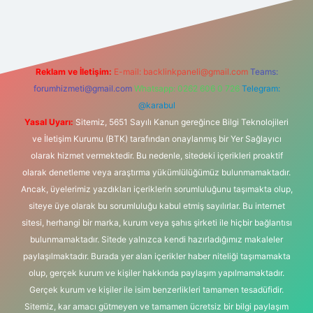
pbet
Reklam ve İletişim:
E-mail:
backlinkpaneli@gmail.com
Teams:
forumhizmeti@gmail.com
Whatsapp: 0262 606 0 726
Telegram:
@karabul
Yasal Uyarı:
Sitemiz, 5651 Sayılı Kanun gereğince Bilgi Teknolojileri
ve İletişim Kurumu (BTK) tarafından onaylanmış bir Yer Sağlayıcı
olarak hizmet vermektedir. Bu nedenle, sitedeki içerikleri proaktif
olarak denetleme veya araştırma yükümlülüğümüz bulunmamaktadır.
Ancak, üyelerimiz yazdıkları içeriklerin sorumluluğunu taşımakta olup,
siteye üye olarak bu sorumluluğu kabul etmiş sayılırlar. Bu internet
sitesi, herhangi bir marka, kurum veya şahıs şirketi ile hiçbir bağlantısı
bulunmamaktadır. Sitede yalnızca kendi hazırladığımız makaleler
paylaşılmaktadır. Burada yer alan içerikler haber niteliği taşımamakta
olup, gerçek kurum ve kişiler hakkında paylaşım yapılmamaktadır.
Gerçek kurum ve kişiler ile isim benzerlikleri tamamen tesadüfidir.
Sitemiz, kar amacı gütmeyen ve tamamen ücretsiz bir bilgi paylaşım