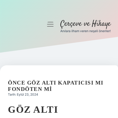
Çerçeve ve Hikaye
menüyü
aç
Anılara ilham veren neşeli öneriler!
Anasayfa
Gizlilik Politikası
Yasal Uyarı
Hakkımızda
ÖNCE GÖZ ALTI KAPATICISI MI
FONDÖTEN MI
Tarih: Eylül 23, 2024
GÖZ ALTI