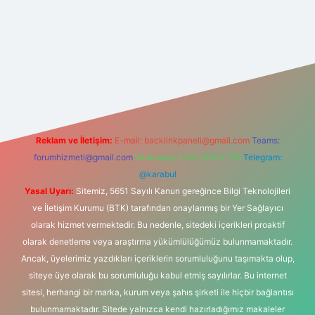
et
Reklam ve İletişim:
E-mail:
backlinkpaneli@gmail.com
Teams:
forumhizmeti@gmail.com
Whatsapp: 0262 606 0 726
Telegram:
@karabul
Yasal Uyarı:
Sitemiz, 5651 Sayılı Kanun gereğince Bilgi Teknolojileri
ve İletişim Kurumu (BTK) tarafından onaylanmış bir Yer Sağlayıcı
olarak hizmet vermektedir. Bu nedenle, sitedeki içerikleri proaktif
olarak denetleme veya araştırma yükümlülüğümüz bulunmamaktadır.
Ancak, üyelerimiz yazdıkları içeriklerin sorumluluğunu taşımakta olup,
siteye üye olarak bu sorumluluğu kabul etmiş sayılırlar. Bu internet
sitesi, herhangi bir marka, kurum veya şahıs şirketi ile hiçbir bağlantısı
bulunmamaktadır. Sitede yalnızca kendi hazırladığımız makaleler