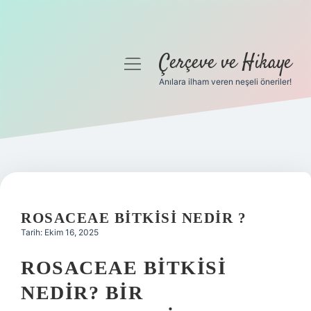
Çerçeve ve Hikaye
menüyü
aç
Anılara ilham veren neşeli öneriler!
Anasayfa
Gizlilik Politikası
Yasal Uyarı
Hakkımızda
ROSACEAE BITKISI NEDIR ?
Tarih: Ekim 16, 2025
ROSACEAE BITKISI
NEDIR? BIR