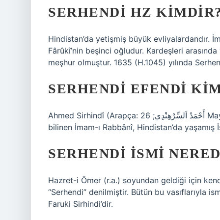
SERHENDI HZ KIMDIR
Hindistan’da yetişmiş büyük evliyalardandır.
Fârûkî’nin beşinci oğludur. Kardeşleri arasında
meşhur olmuştur. 1635 (H.1045) yılında Serhend
SERHENDI EFENDI KI
Ahmed Sirhindî (Arapça: أَحْمَدْ اَلسِّرْهِنْدِي; 26 Mayıs 1564, Serhend – 20 Kasım 1624, Serhend) adıyla da
bilinen İmam-ı Rabbânî, Hindistan’da yaşamış İsl
SERHENDI ISMI NERE
Hazret-i Ömer (r.a.) soyundan geldiği için ken
“Serhendi” denilmiştir. Bütün bu vasıflarıyla 
Faruki Sirhindi’dir.