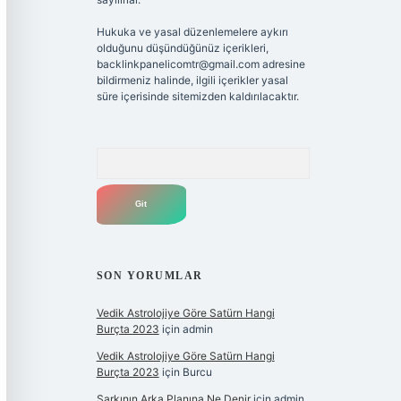
Hukuka ve yasal düzenlemelere aykırı
olduğunu düşündüğünüz içerikleri,
backlinkpanelicomtr@gmail.com
adresine
bildirmeniz halinde, ilgili içerikler yasal
süre içerisinde sitemizden kaldırılacaktır.
Arama
SON YORUMLAR
Vedik Astrolojiye Göre Satürn Hangi
Burçta 2023
için
admin
Vedik Astrolojiye Göre Satürn Hangi
Burçta 2023
için
Burcu
Şarkının Arka Planına Ne Denir
için
admin