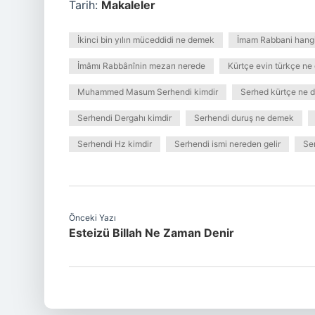
Tarih:
Makaleler
İkinci bin yılın müceddidi ne demek
İmam Rabbani hang
İmâmı Rabbânînin mezarı nerede
Kürtçe evin türkçe n
Muhammed Masum Serhendi kimdir
Serhed kürtçe ne 
Serhendi Dergahı kimdir
Serhendi duruş ne demek
Serhendi Hz kimdir
Serhendi ismi nereden gelir
Ser
Önceki Yazı
Esteizü Billah Ne Zaman Denir