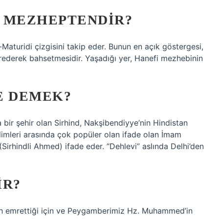
 MEZHEPTENDIR?
aturidi çizgisini takip eder. Bunun en açık göstergesi,
rederek bahsetmesidir. Yaşadığı yer, Hanefi mezhebinin
E DEMEK?
a bir şehir olan Sirhind, Nakşibendiyye’nin Hindistan
limleri arasında çok popüler olan ifade olan İmam
Sirhindli Ahmed) ifade eder. “Dehlevi” aslında Delhi’den
IR?
llah emrettiği için ve Peygamberimiz Hz. Muhammed’in