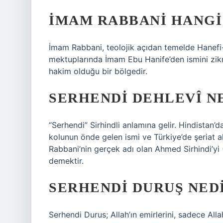
İMAM RABBANI HANGI
İmam Rabbani, teolojik açıdan temelde Hanefi-M
mektuplarında İmam Ebu Hanife’den ismini zik
hakim olduğu bir bölgedir.
SERHENDI DEHLEVÎ N
“Serhendi” Sirhindli anlamına gelir. Hindistan’d
kolunun önde gelen ismi ve Türkiye’de şeriat a
Rabbani’nin gerçek adı olan Ahmed Sirhindi’yi (
demektir.
SERHENDI DURUŞ NED
Serhendi Durus; Allah’ın emirlerini, sadece A