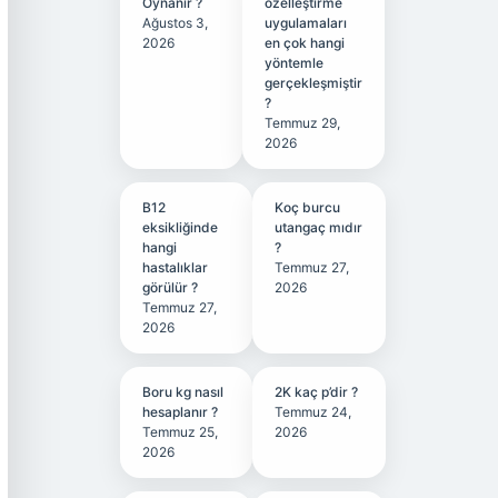
Oynanır ?
özelleştirme
Ağustos 3,
uygulamaları
2026
en çok hangi
yöntemle
gerçekleşmiştir
?
Temmuz 29,
2026
B12
Koç burcu
eksikliğinde
utangaç mıdır
hangi
?
hastalıklar
Temmuz 27,
görülür ?
2026
Temmuz 27,
2026
Boru kg nasıl
2K kaç p’dir ?
hesaplanır ?
Temmuz 24,
Temmuz 25,
2026
2026