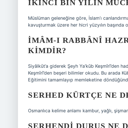
İKINCI BIN YILIN MÜ
Müslüman geleneğine göre, İslam’ı canlandırma
kavuşturmak üzere her hicri yüzyılın başında or
İMÂM-I RABBÂNÎ HAZ
KIMDIR?
Siyâlkût’a giderek Şeyh Ya’kūb Keşmîrî’den had
Keşmîrî’den beşeri bilimler okudu. Bu arada Küb
Eğitimini tamamlayıp memleketine döndüğünde
SERHED KÜRTÇE NE 
Osmanlıca kelime anlamı kambur, yağlı, şişman 
SERHENDI DURUŞ NE 