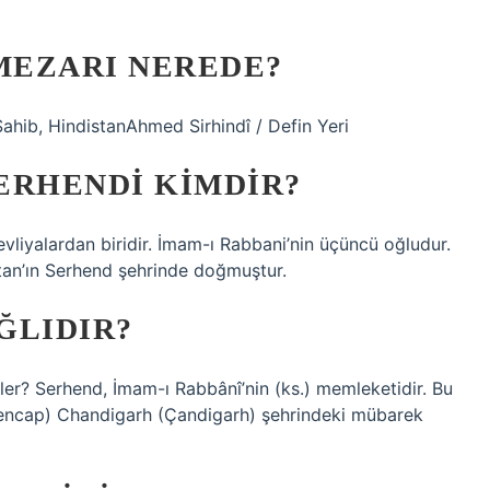
 MEZARI NEREDE?
ahib, HindistanAhmed Sirhindî / Defin Yeri
RHENDI KIMDIR?
yalardan biridir. İmam-ı Rabbani’nin üçüncü oğludur.
istan’ın Serhend şehrinde doğmuştur.
ĞLIDIR?
er? Serhend, İmam-ı Rabbânî’nin (ks.) memleketidir. Bu
Pencap) Chandigarh (Çandigarh) şehrindeki mübarek