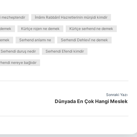
i mezheptendir
İmâmı Rabbânî Hazretlerinin mürşidi kimdir
e demek
Kürtçe rojen ne demek
Kürtçe serhend ne demek
demek
Serhend anlamı ne
Serhendi Dehlevî ne demek
Serhendi duruş nedir
Serhendi Efendi kimdir
hendi nereye bağlıdır
Sonraki Yazı
Dünyada En Çok Hangi Meslek