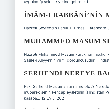
uyguladığı şekilde yerine getirmektir.
İMÂM-I RABBÂNÎ’NIN
Hazreti Seyfeddin Faruk-i Türbesi, Fatehgarh S
MUHAMMED MASUM SE
Hazreti Muhammed Masum Faruki en meşhur evli
Silsile-i Aliyye’nin yirmi dördüncüsüdür. Hind
SERHENDI NEREYE BA
Peki Serhend Müslümanlarına ne oldu? Neredel
mübarek şehir, Pencap eyaletinin (Hindistan 
kasaba… 12 Eylül 2021