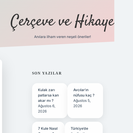
Çerçeve ve Hikaye
Anılara ilham veren neşeli öneriler!
tulipbet
SIDEBAR
SON YAZILAR
Kulak zarı
Avcılar’ın
patlarsa kan
nüfusu kaç ?
akar mı ?
Ağustos 5,
Ağustos 6,
2026
2026
7 Kule Nasıl
Türkiye’de