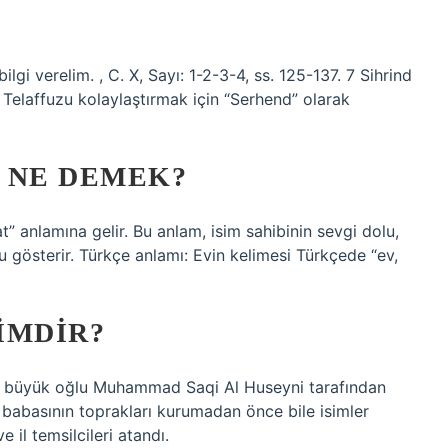
gi verelim. , C. X, Sayı: 1-2-3-4, ss. 125-137. 7 Sihrind
 Telaffuzu kolaylaştırmak için “Serhend” olarak
 NE DEMEK?
t” anlamına gelir. Bu anlam, isim sahibinin sevgi dolu,
 gösterir. Türkçe anlamı: Evin kelimesi Türkçede “ev,
IMDIR?
a büyük oğlu Muhammad Saqi Al Huseyni tarafından
i, babasının toprakları kurumadan önce bile isimler
e il temsilcileri atandı.