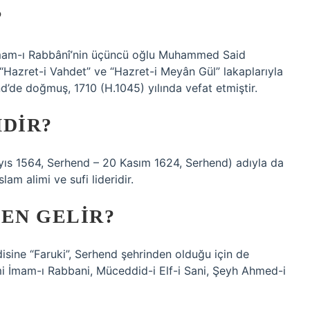
?
 İmam-ı Rabbânî’nin üçüncü oğlu Muhammed Said
 “Hazret-i Vahdet” ve “Hazret-i Meyân Gül” lakaplarıyla
’de doğmuş, 1710 (H.1045) yılında vefat etmiştir.
MDIR?
am alimi ve sufi lideridir.
DEN GELIR?
disine “Faruki”, Serhend şehrinden olduğu için de
ismi İmam-ı Rabbani, Müceddid-i Elf-i Sani, Şeyh Ahmed-i