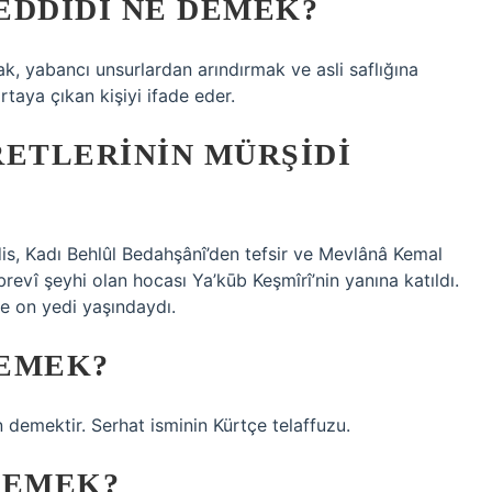
CEDDIDI NE DEMEK?
k, yabancı unsurlardan arındırmak ve asli saflığına
taya çıkan kişiyi ifade eder.
RETLERININ MÜRŞIDI
is, Kadı Behlûl Bedahşânî’den tefsir ve Mevlânâ Kemal
revî şeyhi olan hocası Ya’kūb Keşmîrî’nin yanına katıldı.
 on yedi yaşındaydı.
DEMEK?
demektir. Serhat isminin Kürtçe telaffuzu.
DEMEK?