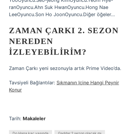
YooOyuncu.Seo-jeong KimOyuncu.Yeom Hye-
ranOyuncu.Ahn Suk HwanOyuncu.Hong Nae
LeeOyuncu.Son Ho JoonOyuncu.Diğer öğeler…
ZAMAN ÇARKI 2. SEZON
NEREDEN
IZLEYEBILIRIM?
Zaman Çarkı yeni sezonuyla artık Prime Video’da.
Tavsiyeli Bağlantılar:
Sıkmanın Içine Hangi Peynir
Konur
Tarih:
Makaleler
Do Hana kaç yaşında
Gaddar 2 sezon olacak mı