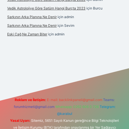
Vedik Astrolojiye Göre Satürn Hangi Burçta 2023
için
Burcu
Şarkının Arka Planına Ne Denir
için
admin
Şarkının Arka Planına Ne Denir
için
Sevim
Eski Çağ Ne Zaman Biter
için
admin
ipbet
Reklam ve İletişim:
E-mail:
backlinkpaneli@gmail.com
Teams:
forumhizmeti@gmail.com
Whatsapp: 0262 606 0 726
Telegram:
@karabul
Yasal Uyarı:
Sitemiz, 5651 Sayılı Kanun gereğince Bilgi Teknolojileri
ve İletişim Kurumu (BTK) tarafından onaylanmış bir Yer Sağlayıcı