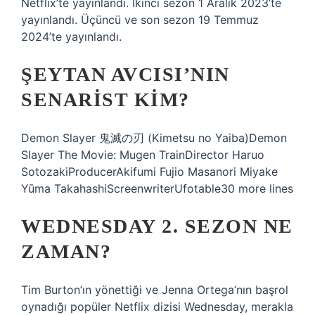
Netflix’te yayınlandı. İkinci sezon 1 Aralık 2023’te
yayınlandı. Üçüncü ve son sezon 19 Temmuz
2024’te yayınlandı.
ŞEYTAN AVCISI’NIN
SENARIST KIM?
Demon Slayer 鬼滅の刃 (Kimetsu no Yaiba)Demon
Slayer The Movie: Mugen TrainDirector Haruo
SotozakiProducerAkifumi Fujio Masanori Miyake
Yūma TakahashiScreenwriterUfotable30 more lines
WEDNESDAY 2. SEZON NE
ZAMAN?
Tim Burton’ın yönettiği ve Jenna Ortega’nın başrol
oynadığı popüler Netflix dizisi Wednesday, merakla