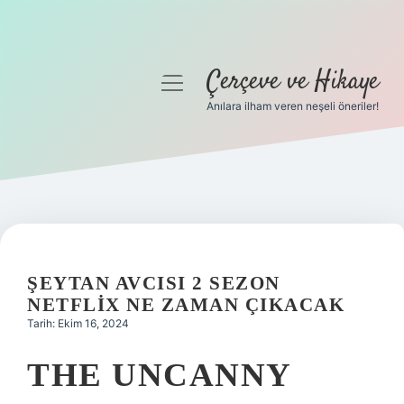
Çerçeve ve Hikaye
menüyü
aç
Anılara ilham veren neşeli öneriler!
Anasayfa
Gizlilik Politikası
Yasal Uyarı
Hakkımızda
ŞEYTAN AVCISI 2 SEZON
NETFLIX NE ZAMAN ÇIKACAK
Tarih: Ekim 16, 2024
THE UNCANNY