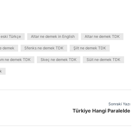
 eski Türkçe
Altar ne demek in English
Altar ne demek TDK
ne demek
Sfenks ne demek TDK
Şilt ne demek TDK
am ne demek TDK
Skeç ne demek TDK
Süit ne demek TDK
k
Sonraki Yazı
Türkiye Hangi Paralelde