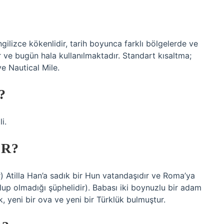
İngilizce kökenlidir, tarih boyunca farklı bölgelerde ve
tır ve bugün hala kullanılmaktadır. Standart kısaltma;
 ve Nautical Mile.
?
i.
IR?
r) Atilla Han’a sadık bir Hun vatandaşıdır ve Roma’ya
i olup olmadığı şüphelidir). Babası iki boynuzlu bir adam
lk, yeni bir ova ve yeni bir Türklük bulmuştur.