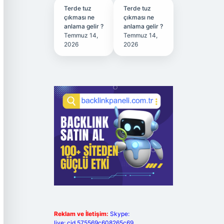
Terde tuz
Terde tuz
çıkması ne
çıkması ne
anlama gelir ?
anlama gelir ?
Temmuz 14,
Temmuz 14,
2026
2026
Reklam ve İletişim:
Skype:
live:.cid.575569c608265c69