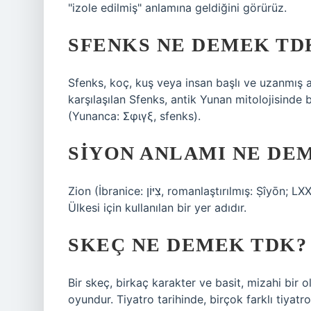
"izole edilmiş" anlamına geldiğini görürüz.
SFENKS NE DEMEK TD
Sfenks, koç, kuş veya insan başlı ve uzanmış as
karşılaşılan Sfenks, antik Yunan mitolojisinde 
(Yunanca: Σφιγξ, sfenks).
SIYON ANLAMI NE DE
Zion (İbranice: צִיּוֹן‎, romanlaştırılmış: Ṣîyōn; LXX Σιών), Kutsal Kitap’ta Kudüs ve bir bütün olarak İsrail
Ülkesi için kullanılan bir yer adıdır.
SKEÇ NE DEMEK TDK?
Bir skeç, birkaç karakter ve basit, mizahi bir o
oyundur. Tiyatro tarihinde, birçok farklı tiyatro