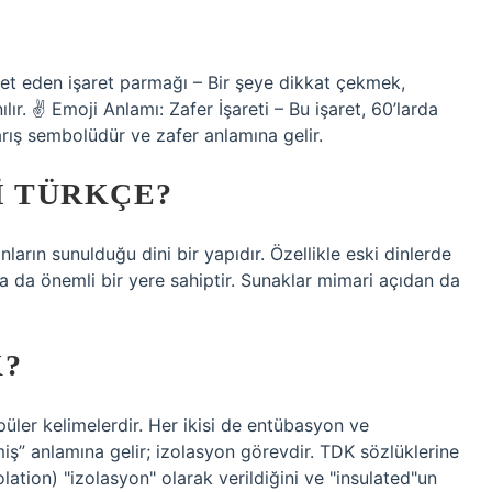
aret eden işaret parmağı – Bir şeye dikkat çekmek,
lır. ✌
Emoji Anlamı: Zafer İşareti – Bu işaret, 60’larda
barış sembolüdür ve zafer anlamına gelir.
I TÜRKÇE?
ların sunulduğu dini bir yapıdır. Özellikle eski dinlerde
ta da önemli bir yere sahiptir. Sunaklar mimari açıdan da
K?
ler kelimelerdir. Her ikisi de entübasyon ve
miş” anlamına gelir; izolasyon görevdir. TDK sözlüklerine
lation) "izolasyon" olarak verildiğini ve "insulated"un