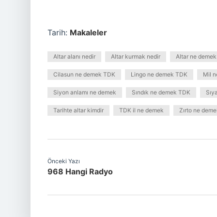
Tarih:
Makaleler
Altar alanı nedir
Altar kurmak nedir
Altar ne demek
Cilasun ne demek TDK
Lingo ne demek TDK
Mil 
Siyon anlamı ne demek
Sındık ne demek TDK
Sıy
Tarihte altar kimdir
TDK il ne demek
Zırto ne deme
Önceki Yazı
968 Hangi Radyo