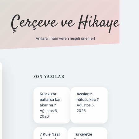
Çerçeve ve Hikaye
Anılara ilham veren neşeli öneriler!
tulipbet
SIDEBAR
SON YAZILAR
Kulak zarı
Avcılar’ın
patlarsa kan
nüfusu kaç ?
akar mı ?
Ağustos 5,
Ağustos 6,
2026
2026
7 Kule Nasıl
Türkiye’de