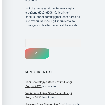
Hukuka ve yasal düzenlemelere aykırı
olduğunu düşündüğünüz içerikleri,
backlinkpanelicomtr@gmail.com
adresine
bildirmeniz halinde, ilgili içerikler yasal
süre içerisinde sitemizden kaldırılacaktır.
Arama
SON YORUMLAR
Vedik Astrolojiye Göre Satürn Hangi
Burçta 2023
için
admin
Vedik Astrolojiye Göre Satürn Hangi
Burçta 2023
için
Burcu
Şarkının Arka Planına Ne Denir
için
admin