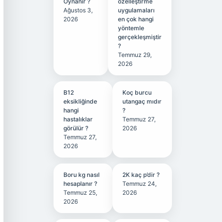
Oynanır ?
özelleştirme
Ağustos 3,
uygulamaları
2026
en çok hangi
yöntemle
gerçekleşmiştir
?
Temmuz 29,
2026
B12
Koç burcu
eksikliğinde
utangaç mıdır
hangi
?
hastalıklar
Temmuz 27,
görülür ?
2026
Temmuz 27,
2026
Boru kg nasıl
2K kaç p’dir ?
hesaplanır ?
Temmuz 24,
Temmuz 25,
2026
2026