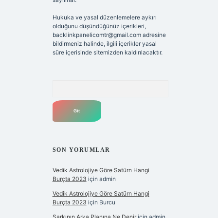
Hukuka ve yasal düzenlemelere aykırı
olduğunu düşündüğünüz içerikleri,
backlinkpanelicomtr@gmail.com
adresine
bildirmeniz halinde, ilgili içerikler yasal
süre içerisinde sitemizden kaldırılacaktır.
Arama
SON YORUMLAR
Vedik Astrolojiye Göre Satürn Hangi
Burçta 2023
için
admin
Vedik Astrolojiye Göre Satürn Hangi
Burçta 2023
için
Burcu
Şarkının Arka Planına Ne Denir
için
admin