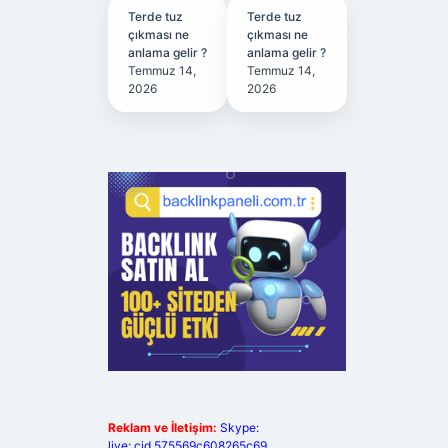
Terde tuz
Terde tuz
çıkması ne
çıkması ne
anlama gelir ?
anlama gelir ?
Temmuz 14,
Temmuz 14,
2026
2026
Reklam ve İletişim:
Skype:
live:.cid.575569c608265c69