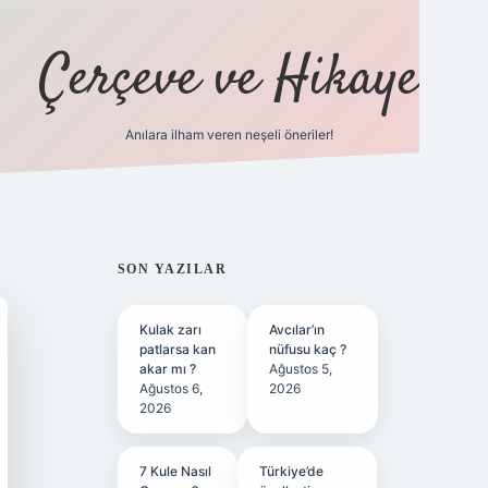
Çerçeve ve Hikaye
Anılara ilham veren neşeli öneriler!
tulipbet
SIDEBAR
SON YAZILAR
Kulak zarı
Avcılar’ın
patlarsa kan
nüfusu kaç ?
akar mı ?
Ağustos 5,
Ağustos 6,
2026
2026
7 Kule Nasıl
Türkiye’de