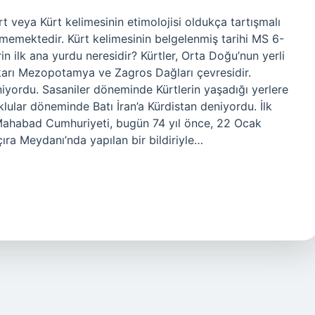
ürt veya Kürt kelimesinin etimolojisi oldukça tartışmalı
inmemektedir. Kürt kelimesinin belgelenmiş tarihi MS 6-
rin ilk ana yurdu neresidir? Kürtler, Orta Doğu’nun yerli
ukarı Mezopotamya ve Zagros Dağları çevresidir.
iniyordu. Sasaniler döneminde Kürtlerin yaşadığı yerlere
ular döneminde Batı İran’a Kürdistan deniyordu. İlk
 Mahabad Cumhuriyeti, bugün 74 yıl önce, 22 Ocak
ra Meydanı’nda yapılan bir bildiriyle…