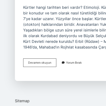
Kürtler hangi tarihten beri vardır? Etimoloji. K
bir konudur ve tam olarak nasıl türetildiği bil
7’ye kadar uzanır. Yüzyıllar önce başlar. Kürtle
(otokton) halklarından biridir. Anavatanları Y
Yaşadıkları bölge uzun süre yerel isimlerle bil
ilk olarak Kurdabad deniyordu ve Büyük Selçukl
Kürt Devleti nerede kuruldu? Erbil (Rûdaw) –
1946’da, Mahabad’ın Rojhılat kasabasında Çarçı
Kürtler
Devamını okuyun
Yorum Bırak
Ne
Zamandan
Beri
Anadoluda
Sitemap