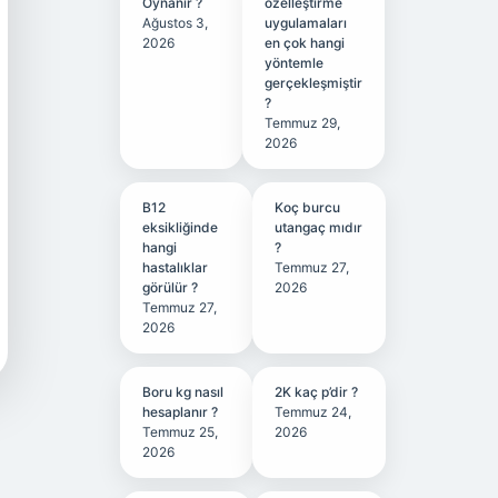
Oynanır ?
özelleştirme
Ağustos 3,
uygulamaları
2026
en çok hangi
yöntemle
gerçekleşmiştir
?
Temmuz 29,
2026
B12
Koç burcu
eksikliğinde
utangaç mıdır
hangi
?
hastalıklar
Temmuz 27,
görülür ?
2026
Temmuz 27,
2026
Boru kg nasıl
2K kaç p’dir ?
hesaplanır ?
Temmuz 24,
Temmuz 25,
2026
2026