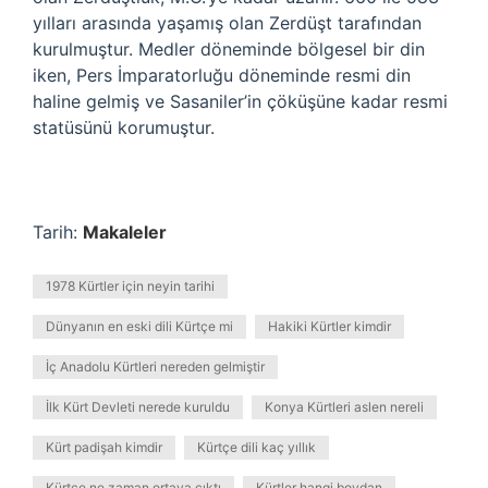
yılları arasında yaşamış olan Zerdüşt tarafından
kurulmuştur. Medler döneminde bölgesel bir din
iken, Pers İmparatorluğu döneminde resmi din
haline gelmiş ve Sasaniler’in çöküşüne kadar resmi
statüsünü korumuştur.
Tarih:
Makaleler
1978 Kürtler için neyin tarihi
Dünyanın en eski dili Kürtçe mi
Hakiki Kürtler kimdir
İç Anadolu Kürtleri nereden gelmiştir
İlk Kürt Devleti nerede kuruldu
Konya Kürtleri aslen nereli
Kürt padişah kimdir
Kürtçe dili kaç yıllık
Kürtçe ne zaman ortaya çıktı
Kürtler hangi boydan