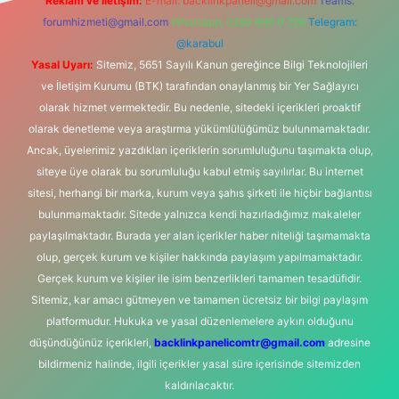
Reklam ve İletişim:
E-mail:
backlinkpaneli@gmail.com
Teams:
forumhizmeti@gmail.com
Whatsapp: 0262 606 0 726
Telegram:
@karabul
Yasal Uyarı:
Sitemiz, 5651 Sayılı Kanun gereğince Bilgi Teknolojileri
ve İletişim Kurumu (BTK) tarafından onaylanmış bir Yer Sağlayıcı
olarak hizmet vermektedir. Bu nedenle, sitedeki içerikleri proaktif
olarak denetleme veya araştırma yükümlülüğümüz bulunmamaktadır.
Ancak, üyelerimiz yazdıkları içeriklerin sorumluluğunu taşımakta olup,
siteye üye olarak bu sorumluluğu kabul etmiş sayılırlar. Bu internet
sitesi, herhangi bir marka, kurum veya şahıs şirketi ile hiçbir bağlantısı
bulunmamaktadır. Sitede yalnızca kendi hazırladığımız makaleler
paylaşılmaktadır. Burada yer alan içerikler haber niteliği taşımamakta
olup, gerçek kurum ve kişiler hakkında paylaşım yapılmamaktadır.
Gerçek kurum ve kişiler ile isim benzerlikleri tamamen tesadüfidir.
Sitemiz, kar amacı gütmeyen ve tamamen ücretsiz bir bilgi paylaşım
platformudur. Hukuka ve yasal düzenlemelere aykırı olduğunu
düşündüğünüz içerikleri,
backlinkpanelicomtr@gmail.com
adresine
bildirmeniz halinde, ilgili içerikler yasal süre içerisinde sitemizden
kaldırılacaktır.