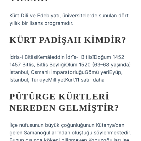
Kürt Dili ve Edebiyatı, üniversitelerde sunulan dört
yıllık bir lisans programıdır.
KÜRT PADIŞAH KIMDIR?
İdris-i BitlisîKemâleddin İdrîs-i BitlisîDoğum 1452–
1457 Bitlis, Bitlis BeyliğiÖlüm 1520 (63–68 yaşında)
İstanbul, Osmanlı İmparatorluğuGömü yeriEyüp,
İstanbul, TürkiyeMilliyetKürt11 satır daha
PÜTÜRGE KÜRTLERI
NEREDEN GELMIŞTIR?
İlçe nüfusunun büyük çoğunluğunun Kütahya’dan
gelen Samanoğulları’ndan oluştuğu söylenmektedir.
Bunun dışında kökeni bilinmeyen Kopuzoğulları ise