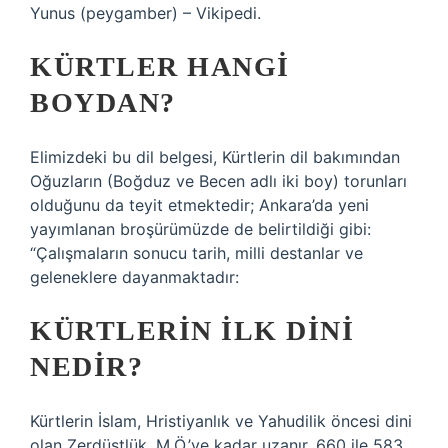
Yunus (peygamber) – Vikipedi.
KÜRTLER HANGI
BOYDAN?
Elimizdeki bu dil belgesi, Kürtlerin dil bakımından
Oğuzların (Boğduz ve Becen adlı iki boy) torunları
olduğunu da teyit etmektedir; Ankara’da yeni
yayımlanan broşürümüzde de belirtildiği gibi:
“Çalışmaların sonucu tarih, milli destanlar ve
geleneklere dayanmaktadır:
KÜRTLERIN ILK DINI
NEDIR?
Kürtlerin İslam, Hristiyanlık ve Yahudilik öncesi dini
olan Zerdüştlük, M.Ö.’ye kadar uzanır. 660 ile 583