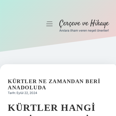
Çerçeve ve Hikaye
menüyü
aç
Anılara ilham veren neşeli öneriler!
Anasayfa
Gizlilik Politikası
Yasal Uyarı
Hakkımızda
KÜRTLER NE ZAMANDAN BERI
ANADOLUDA
Tarih: Eylül 22, 2024
KÜRTLER HANGI