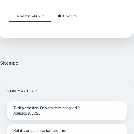
Kaymakam
Devamını okuyun
8 Yorum
Mustafa
Kılıç
Nereli
Sitemap
SIDEBAR
SON YAZILAR
Türkiye’de özel üniversiteler hangileri ?
Ağustos 9, 2026
Kulak zarı patlarsa kan akar mı ?