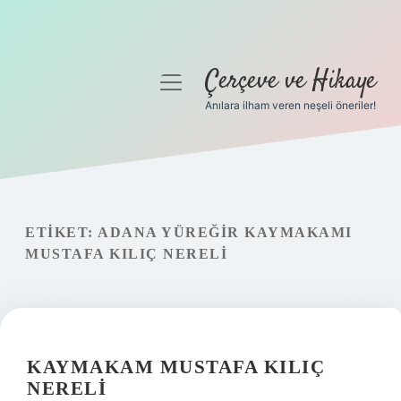
Çerçeve ve Hikaye
menüyü
aç
Anılara ilham veren neşeli öneriler!
Anasayfa
Gizlilik Politikası
Yasal Uyarı
ETIKET:
ADANA YÜREĞIR KAYMAKAMI
MUSTAFA KILIÇ NERELI
Hakkımızda
KAYMAKAM MUSTAFA KILIÇ
NERELI