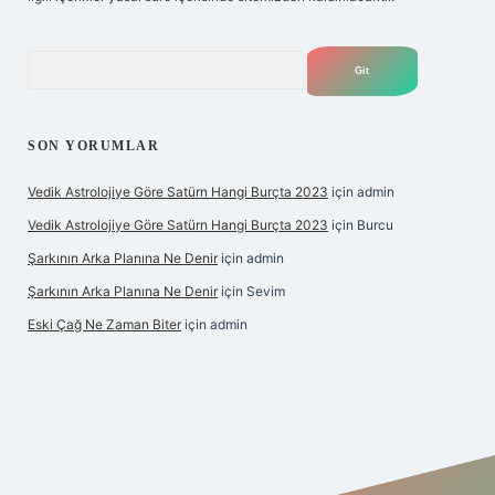
Arama
SON YORUMLAR
Vedik Astrolojiye Göre Satürn Hangi Burçta 2023
için
admin
Vedik Astrolojiye Göre Satürn Hangi Burçta 2023
için
Burcu
Şarkının Arka Planına Ne Denir
için
admin
Şarkının Arka Planına Ne Denir
için
Sevim
Eski Çağ Ne Zaman Biter
için
admin
ipbet