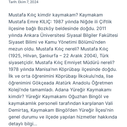
Tarih: Ekim 7, 2024
Mustafa Kılıç kimdir kaymakam? Kaymakam
Mustafa Emre KILIÇ: 1987 yılında Niğde ili Çiftlik
ilçesine bağlı Bozköy beldesinde doğdu. 2011
yılında Ankara Üniversitesi Siyasal Bilgiler Fakültesi
Siyaset Bilimi ve Kamu Yönetimi Bölümü’nden
mezun oldu. Mustafa Kılıç nereli? Mustafa Kılıç
(1925, Hilvan, Şanlıurfa – 22 Aralık 2004), Türk
siyasetçidir. Mustafa Kılıç Emniyet Müdürü nereli?
1978 yılında Manisa’nın Köprübaşı ilçesinde doğdu.
İlk ve orta öğrenimini Köprübaşı İlkokulu’nda, lise
öğrenimini Gökçeada Atatürk Anadolu Öğretmen
Koleji’nde tamamladı. Adana Yüreğir Kaymakamı
kimdir? Yüreğir Kaymakamı Oğuzhan Bingöl ve
kaymakamlık personeli tarafından karşılanan Vali
Demirtaş, Kaymakam Bingöl’den Yüreğir İlçesi’nin
genel durumu ve ilçede yapılan hizmetler hakkında
detaylı bilgi…