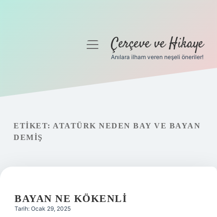
Çerçeve ve Hikaye
menüyü
aç
Anılara ilham veren neşeli öneriler!
Anasayfa
Gizlilik Politikası
Yasal Uyarı
ETIKET:
ATATÜRK NEDEN BAY VE BAYAN
DEMIŞ
Hakkımızda
BAYAN NE KÖKENLI
Tarih: Ocak 29, 2025