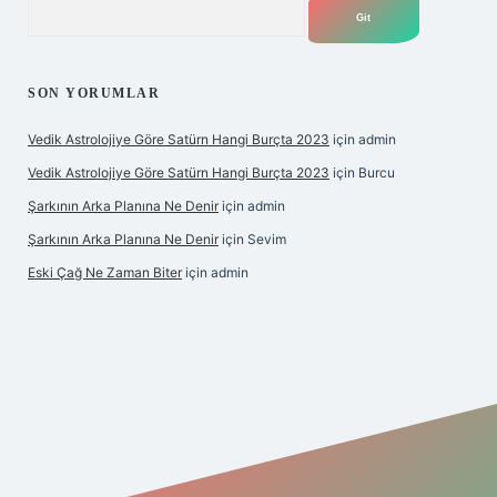
Arama
SON YORUMLAR
Vedik Astrolojiye Göre Satürn Hangi Burçta 2023
için
admin
Vedik Astrolojiye Göre Satürn Hangi Burçta 2023
için
Burcu
Şarkının Arka Planına Ne Denir
için
admin
Şarkının Arka Planına Ne Denir
için
Sevim
Eski Çağ Ne Zaman Biter
için
admin
ipbet