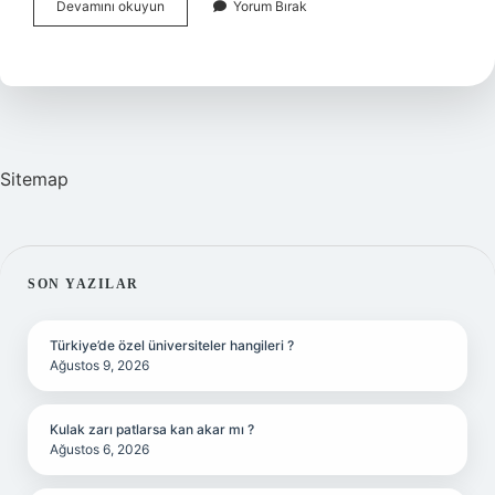
Bayan
Devamını okuyun
Yorum Bırak
Ne
Kökenli
Sitemap
SIDEBAR
SON YAZILAR
Türkiye’de özel üniversiteler hangileri ?
Ağustos 9, 2026
Kulak zarı patlarsa kan akar mı ?
Ağustos 6, 2026