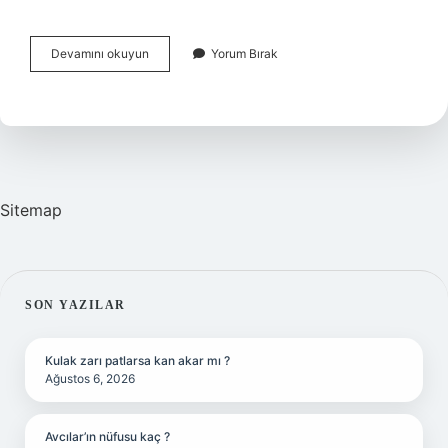
Atatürkün
Devamını okuyun
Yorum Bırak
Hazırladığı
Kitabın
Adı
Nedir
Sitemap
SIDEBAR
SON YAZILAR
Kulak zarı patlarsa kan akar mı ?
Ağustos 6, 2026
Avcılar’ın nüfusu kaç ?