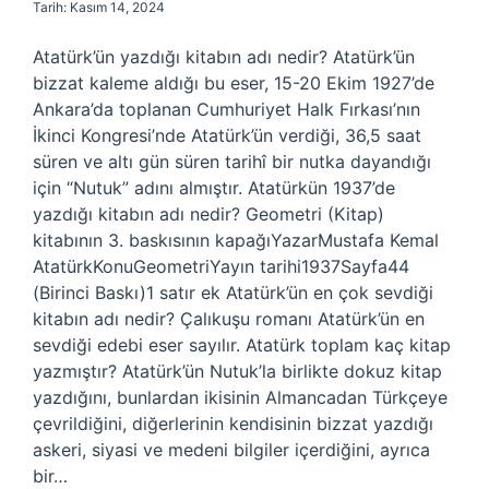
Tarih: Kasım 14, 2024
Atatürk’ün yazdığı kitabın adı nedir? Atatürk’ün
bizzat kaleme aldığı bu eser, 15-20 Ekim 1927’de
Ankara’da toplanan Cumhuriyet Halk Fırkası’nın
İkinci Kongresi’nde Atatürk’ün verdiği, 36,5 saat
süren ve altı gün süren tarihî bir nutka dayandığı
için “Nutuk” adını almıştır. Atatürkün 1937’de
yazdığı kitabın adı nedir? Geometri (Kitap)
kitabının 3. baskısının kapağıYazarMustafa Kemal
AtatürkKonuGeometriYayın tarihi1937Sayfa44
(Birinci Baskı)1 satır ek Atatürk’ün en çok sevdiği
kitabın adı nedir? Çalıkuşu romanı Atatürk’ün en
sevdiği edebi eser sayılır. Atatürk toplam kaç kitap
yazmıştır? Atatürk’ün Nutuk’la birlikte dokuz kitap
yazdığını, bunlardan ikisinin Almancadan Türkçeye
çevrildiğini, diğerlerinin kendisinin bizzat yazdığı
askeri, siyasi ve medeni bilgiler içerdiğini, ayrıca
bir…