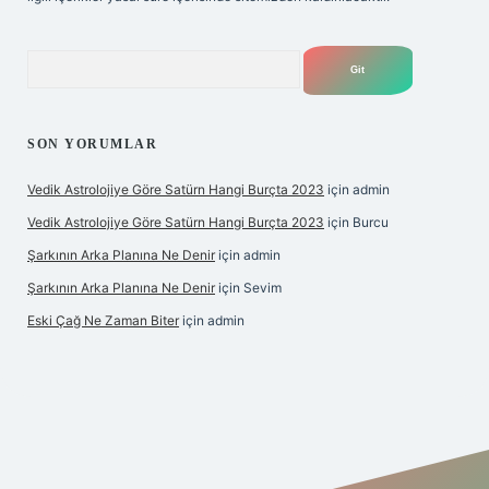
Arama
SON YORUMLAR
Vedik Astrolojiye Göre Satürn Hangi Burçta 2023
için
admin
Vedik Astrolojiye Göre Satürn Hangi Burçta 2023
için
Burcu
Şarkının Arka Planına Ne Denir
için
admin
Şarkının Arka Planına Ne Denir
için
Sevim
Eski Çağ Ne Zaman Biter
için
admin
tulipbet