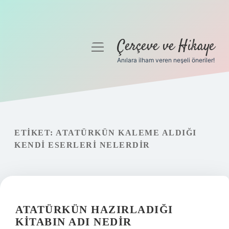
Çerçeve ve Hikaye
menüyü
aç
Anılara ilham veren neşeli öneriler!
Anasayfa
Gizlilik Politikası
Yasal Uyarı
ETIKET:
ATATÜRKÜN KALEME ALDIĞI
KENDI ESERLERI NELERDIR
Hakkımızda
ATATÜRKÜN HAZIRLADIĞI
KITABIN ADI NEDIR