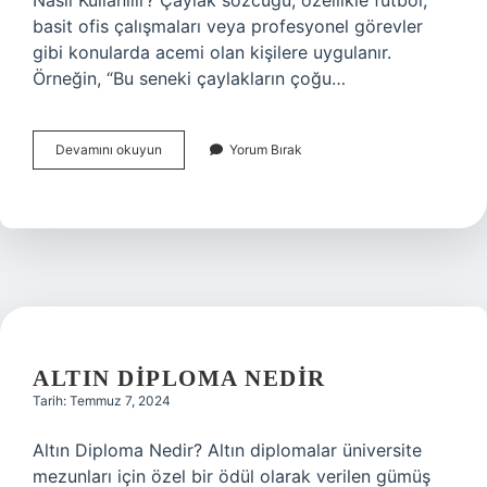
Nasıl Kullanılır? Çaylak sözcüğü, özellikle futbol,
basit ofis çalışmaları veya profesyonel görevler
gibi konularda acemi olan kişilere uygulanır.
Örneğin, “Bu seneki çaylakların çoğu…
Argoda
Devamını okuyun
Yorum Bırak
çaylak
ne
demek
ALTIN DIPLOMA NEDIR
Tarih: Temmuz 7, 2024
Altın Diploma Nedir? Altın diplomalar üniversite
mezunları için özel bir ödül olarak verilen gümüş