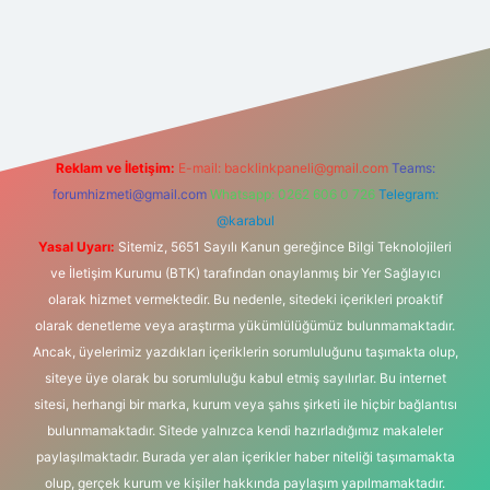
et
Reklam ve İletişim:
E-mail:
backlinkpaneli@gmail.com
Teams:
forumhizmeti@gmail.com
Whatsapp: 0262 606 0 726
Telegram:
@karabul
Yasal Uyarı:
Sitemiz, 5651 Sayılı Kanun gereğince Bilgi Teknolojileri
ve İletişim Kurumu (BTK) tarafından onaylanmış bir Yer Sağlayıcı
olarak hizmet vermektedir. Bu nedenle, sitedeki içerikleri proaktif
olarak denetleme veya araştırma yükümlülüğümüz bulunmamaktadır.
Ancak, üyelerimiz yazdıkları içeriklerin sorumluluğunu taşımakta olup,
siteye üye olarak bu sorumluluğu kabul etmiş sayılırlar. Bu internet
sitesi, herhangi bir marka, kurum veya şahıs şirketi ile hiçbir bağlantısı
bulunmamaktadır. Sitede yalnızca kendi hazırladığımız makaleler
paylaşılmaktadır. Burada yer alan içerikler haber niteliği taşımamakta
olup, gerçek kurum ve kişiler hakkında paylaşım yapılmamaktadır.