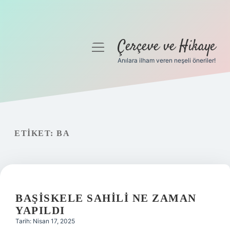
Çerçeve ve Hikaye
menüyü
aç
Anılara ilham veren neşeli öneriler!
Anasayfa
Gizlilik Politikası
Yasal Uyarı
ETIKET:
BA
Hakkımızda
BAŞISKELE SAHILI NE ZAMAN
YAPILDI
Tarih: Nisan 17, 2025