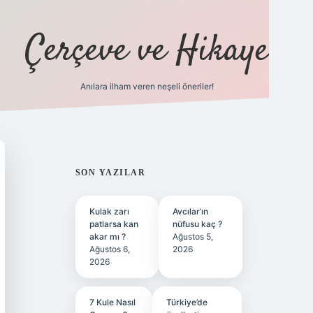
Çerçeve ve Hikaye
Anılara ilham veren neşeli öneriler!
tulipbet
SIDEBAR
SON YAZILAR
Kulak zarı
Avcılar’ın
patlarsa kan
nüfusu kaç ?
akar mı ?
Ağustos 5,
Ağustos 6,
2026
2026
7 Kule Nasıl
Türkiye’de