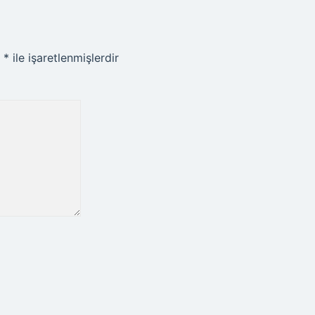
r
*
ile işaretlenmişlerdir