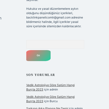
Hukuka ve yasal düzenlemelere aykırı
olduğunu düşündüğünüz içerikleri,
m
backlinkpanelicomtr@gmail.com
adresine
bildirmeniz halinde, ilgili içerikler yasal
süre içerisinde sitemizden kaldırılacaktır.
Arama
SON YORUMLAR
Vedik Astrolojiye Göre Satürn Hangi
Burçta 2023
için
admin
Vedik Astrolojiye Göre Satürn Hangi
Burçta 2023
için
Burcu
Şarkının Arka Planına Ne Denir
için
admin