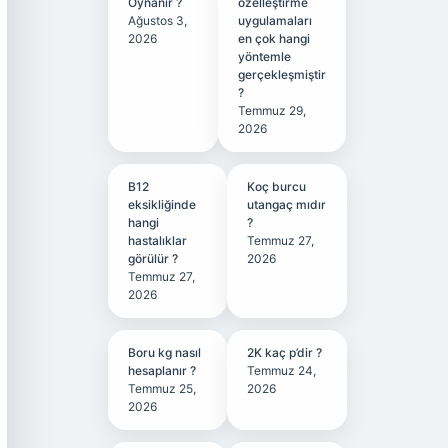
Oynanır ?
özelleştirme
Ağustos 3,
uygulamaları
2026
en çok hangi
yöntemle
gerçekleşmiştir
?
Temmuz 29,
2026
B12
Koç burcu
eksikliğinde
utangaç mıdır
hangi
?
hastalıklar
Temmuz 27,
görülür ?
2026
Temmuz 27,
2026
Boru kg nasıl
2K kaç p’dir ?
hesaplanır ?
Temmuz 24,
Temmuz 25,
2026
2026