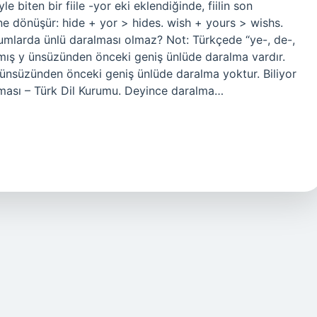
 biten bir fiile -yor eki eklendiğinde, fiilin son
rine dönüşür: hide + yor > hides. wish + yours > wishs.
umlarda ünlü daralması olmaz? Not: Türkçede “ye-, de-,
şmış y ünsüzünden önceki geniş ünlüde daralma vardır.
 ünsüzünden önceki geniş ünlüde daralma yoktur. Biliyor
lması – Türk Dil Kurumu. Deyince daralma…