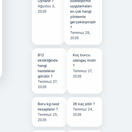
Oynanır ?
özelleştirme
Ağustos 3,
uygulamaları
2026
en çok hangi
yöntemle
gerçekleşmiştir
?
Temmuz 29,
2026
B12
Koç burcu
eksikliğinde
utangaç mıdır
hangi
?
hastalıklar
Temmuz 27,
görülür ?
2026
Temmuz 27,
2026
Boru kg nasıl
2K kaç p’dir ?
hesaplanır ?
Temmuz 24,
Temmuz 25,
2026
2026