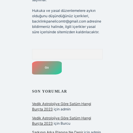
Hukuka ve yasal düzenlemelere aykırı
olduğunu düşündüğünüz içerikleri,
backlinkpanelicomtr@gmail.com
adresine
bildirmeniz halinde, ilgili içerikler yasal
süre içerisinde sitemizden kaldırılacaktır.
Arama
SON YORUMLAR
Vedik Astrolojiye Göre Satürn Hangi
Burçta 2023
için
admin
Vedik Astrolojiye Göre Satürn Hangi
Burçta 2023
için
Burcu
Şarkının Arka Planına Ne Denir
için
admin