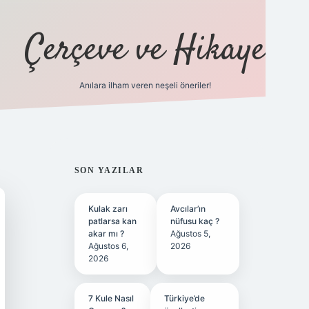
Çerçeve ve Hikaye
Anılara ilham veren neşeli öneriler!
tulipbet
SIDEBAR
SON YAZILAR
Kulak zarı
Avcılar’ın
patlarsa kan
nüfusu kaç ?
akar mı ?
Ağustos 5,
Ağustos 6,
2026
2026
7 Kule Nasıl
Türkiye’de