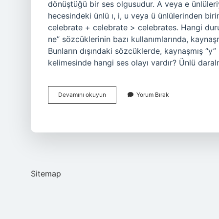
dönüştüğü bir ses olgusudur. A veya e ünlüleriyle
hecesindeki ünlü ı, i, u veya ü ünlülerinden bi
celebrate + celebrate > celebrates. Hangi dur
ne” sözcüklerinin bazı kullanımlarında, kayna
Bunların dışındaki sözcüklerde, kaynaşmış “y”
kelimesinde hangi ses olayı vardır? Ünlü dara
Biliyor
Devamını okuyun
Yorum Bırak
Da
Daralma
Var
Mı
Sitemap