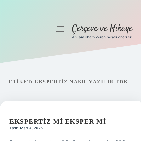
Çerçeve ve Hikaye
menüyü
aç
Anılara ilham veren neşeli öneriler!
Anasayfa
Gizlilik Politikası
Yasal Uyarı
ETIKET:
EKSPERTIZ NASIL YAZILIR TDK
Hakkımızda
EKSPERTIZ MI EKSPER MI
Tarih: Mart 4, 2025