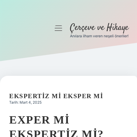
Çerçeve ve Hikaye
menüyü
aç
Anılara ilham veren neşeli öneriler!
Anasayfa
Gizlilik Politikası
Yasal Uyarı
Hakkımızda
EKSPERTIZ MI EKSPER MI
Tarih: Mart 4, 2025
EXPER MI
EKSPERTIZ MI?