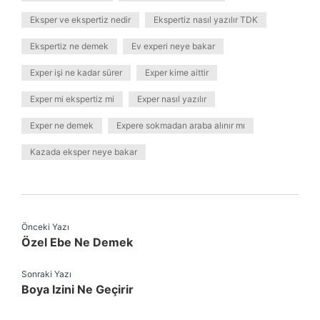
Eksper ve ekspertiz nedir
Ekspertiz nasıl yazılır TDK
Ekspertiz ne demek
Ev experi neye bakar
Exper işi ne kadar sürer
Exper kime aittir
Exper mi ekspertiz mi
Exper nasıl yazılır
Exper ne demek
Expere sokmadan araba alınır mı
Kazada eksper neye bakar
Önceki Yazı
Özel Ebe Ne Demek
Sonraki Yazı
Boya Izini Ne Geçirir