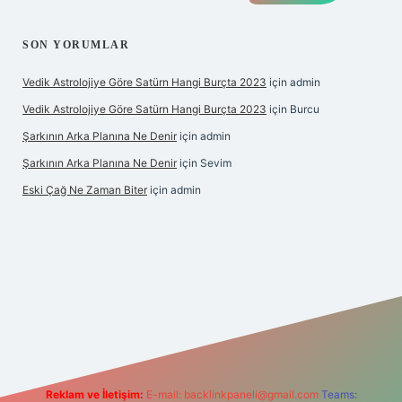
SON YORUMLAR
Vedik Astrolojiye Göre Satürn Hangi Burçta 2023
için
admin
Vedik Astrolojiye Göre Satürn Hangi Burçta 2023
için
Burcu
Şarkının Arka Planına Ne Denir
için
admin
Şarkının Arka Planına Ne Denir
için
Sevim
Eski Çağ Ne Zaman Biter
için
admin
bet
Reklam ve İletişim:
E-mail:
backlinkpaneli@gmail.com
Teams: