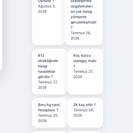
Oynanır ?
özelleştirme
Ağustos 3,
uygulamaları
2026
en çok hangi
yöntemle
gerçekleşmiştir
?
Temmuz 29,
2026
B12
Koç burcu
eksikliğinde
utangaç mıdır
hangi
?
hastalıklar
Temmuz 27,
görülür ?
2026
Temmuz 27,
2026
Boru kg nasıl
2K kaç p’dir ?
hesaplanır ?
Temmuz 24,
Temmuz 25,
2026
2026