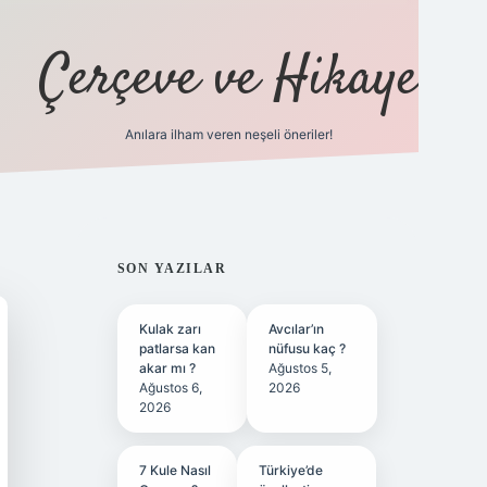
Çerçeve ve Hikaye
Anılara ilham veren neşeli öneriler!
tulipbet
SIDEBAR
SON YAZILAR
Kulak zarı
Avcılar’ın
patlarsa kan
nüfusu kaç ?
akar mı ?
Ağustos 5,
Ağustos 6,
2026
2026
7 Kule Nasıl
Türkiye’de