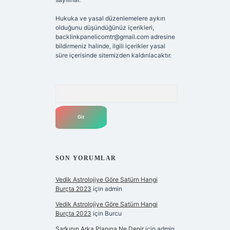
Hukuka ve yasal düzenlemelere aykırı
olduğunu düşündüğünüz içerikleri,
backlinkpanelicomtr@gmail.com
adresine
bildirmeniz halinde, ilgili içerikler yasal
süre içerisinde sitemizden kaldırılacaktır.
Arama
SON YORUMLAR
Vedik Astrolojiye Göre Satürn Hangi
Burçta 2023
için
admin
Vedik Astrolojiye Göre Satürn Hangi
Burçta 2023
için
Burcu
Şarkının Arka Planına Ne Denir
için
admin