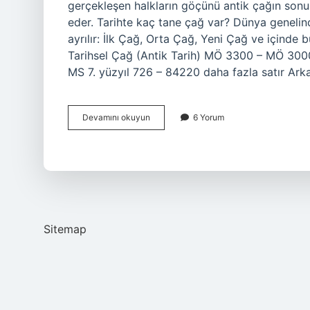
gerçekleşen halkların göçünü antik çağın sonu 
eder. Tarihte kaç tane çağ var? Dünya genelind
ayrılır: İlk Çağ, Orta Çağ, Yeni Çağ ve içinde
Tarihsel Çağ (Antik Tarih) MÖ 3300 – MÖ 3000
MS 7. yüzyıl 726 – 84220 daha fazla satır Ar
Eski
Devamını okuyun
6 Yorum
Çağ
Ne
Zaman
Biter
Sitemap