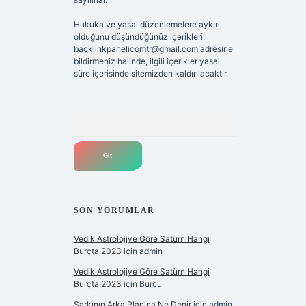
Hukuka ve yasal düzenlemelere aykırı
olduğunu düşündüğünüz içerikleri,
backlinkpanelicomtr@gmail.com
adresine
bildirmeniz halinde, ilgili içerikler yasal
süre içerisinde sitemizden kaldırılacaktır.
Arama
SON YORUMLAR
Vedik Astrolojiye Göre Satürn Hangi
Burçta 2023
için
admin
Vedik Astrolojiye Göre Satürn Hangi
Burçta 2023
için
Burcu
Şarkının Arka Planına Ne Denir
için
admin