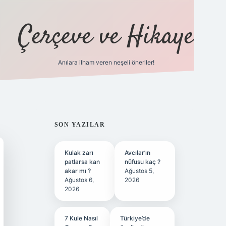
Çerçeve ve Hikaye
Anılara ilham veren neşeli öneriler!
tulipbet
SIDEBAR
SON YAZILAR
Kulak zarı
Avcılar’ın
patlarsa kan
nüfusu kaç ?
akar mı ?
Ağustos 5,
Ağustos 6,
2026
2026
7 Kule Nasıl
Türkiye’de