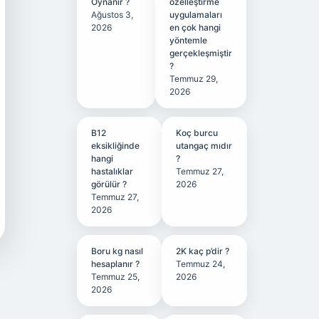
Oynanır ?
özelleştirme
Ağustos 3,
uygulamaları
2026
en çok hangi
yöntemle
gerçekleşmiştir
?
Temmuz 29,
2026
B12
Koç burcu
eksikliğinde
utangaç mıdır
hangi
?
hastalıklar
Temmuz 27,
görülür ?
2026
Temmuz 27,
2026
Boru kg nasıl
2K kaç p’dir ?
hesaplanır ?
Temmuz 24,
Temmuz 25,
2026
2026