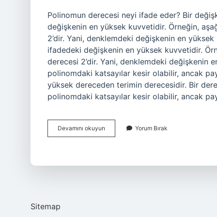
Polinomun derecesi neyi ifade eder? Bir değiş
değişkenin en yüksek kuvvetidir. Örneğin, aşa
2’dir. Yani, denklemdeki değişkenin en yüksek 
ifadedeki değişkenin en yüksek kuvvetidir. Ör
derecesi 2’dir. Yani, denklemdeki değişkenin e
polinomdaki katsayılar kesir olabilir, ancak p
yüksek dereceden terimin derecesidir. Bir der
polinomdaki katsayılar kesir olabilir, ancak p
Polinomun
Devamını okuyun
Yorum Bırak
Derecesi
Doğal
Sayı
Mı
Sitemap