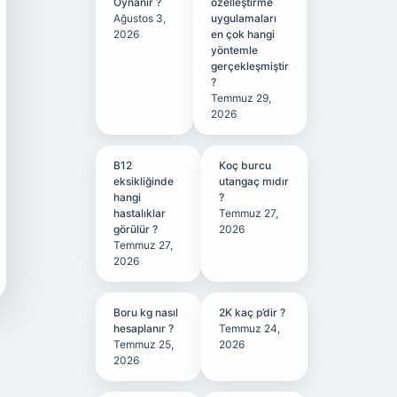
Oynanır ?
özelleştirme
Ağustos 3,
uygulamaları
2026
en çok hangi
yöntemle
gerçekleşmiştir
?
Temmuz 29,
2026
B12
Koç burcu
eksikliğinde
utangaç mıdır
hangi
?
hastalıklar
Temmuz 27,
görülür ?
2026
Temmuz 27,
2026
Boru kg nasıl
2K kaç p’dir ?
hesaplanır ?
Temmuz 24,
Temmuz 25,
2026
2026