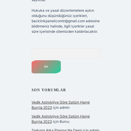
Hukuka ve yasal düzenlemelere aykırı
olduğunu düşündüğünüz içerikleri,
backlinkpanelicomtr@gmail.com
adresine
bildirmeniz halinde, ilgili içerikler yasal
süre içerisinde sitemizden kaldırılacaktır.
Arama
SON YORUMLAR
Vedik Astrolojiye Göre Satürn Hangi
Burçta 2023
için
admin
Vedik Astrolojiye Göre Satürn Hangi
Burçta 2023
için
Burcu
Şarkının Arka Planına Ne Denir
için
admin