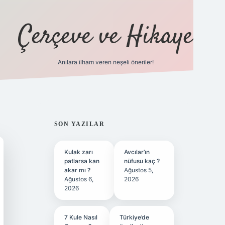
Çerçeve ve Hikaye
Anılara ilham veren neşeli öneriler!
tulipbet
SIDEBAR
SON YAZILAR
Kulak zarı
Avcılar’ın
patlarsa kan
nüfusu kaç ?
akar mı ?
Ağustos 5,
Ağustos 6,
2026
2026
7 Kule Nasıl
Türkiye’de