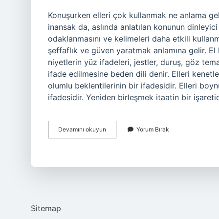
Konuşurken elleri çok kullanmak ne anlama gelir?
inansak da, aslında anlatılan konunun dinleyici
odaklanmasını ve kelimeleri daha etkili kullanm
şeffaflık ve güven yaratmak anlamına gelir. E
niyetlerin yüz ifadeleri, jestler, duruş, göz tema
ifade edilmesine beden dili denir. Elleri kenet
olumlu beklentilerinin bir ifadesidir. Elleri b
ifadesidir. Yeniden birleşmek itaatin bir işaret
Konuşurken
Devamını okuyun
Yorum Bırak
Ellerini
Kullanmak
Ne
Anlama
Gelir
Sitemap