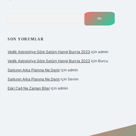
Arama
SON YORUMLAR
Vedik Astrolojiye Göre Satürn Hangi Burçta 2023
için
admin
Vedik Astrolojiye Göre Satürn Hangi Burçta 2023
için
Burcu
Şarkının Arka Planına Ne Denir
için
admin
Şarkının Arka Planına Ne Denir
için
Sevim
Eski Çağ Ne Zaman Biter
için
admin
tulipbet