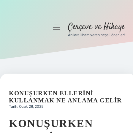
Çerçeve ve Hikaye
menüyü
aç
Anılara ilham veren neşeli öneriler!
Anasayfa
Gizlilik Politikası
Yasal Uyarı
Hakkımızda
KONUŞURKEN ELLERINI
KULLANMAK NE ANLAMA GELIR
Tarih: Ocak 26, 2025
KONUŞURKEN