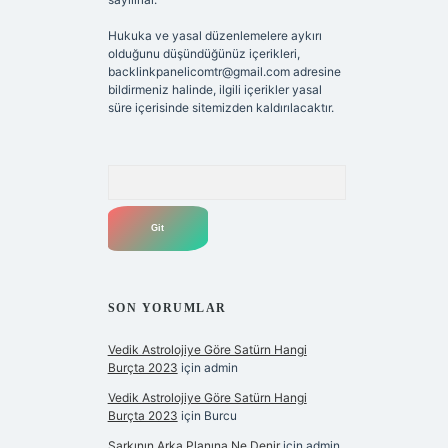
Hukuka ve yasal düzenlemelere aykırı
olduğunu düşündüğünüz içerikleri,
backlinkpanelicomtr@gmail.com
adresine
bildirmeniz halinde, ilgili içerikler yasal
süre içerisinde sitemizden kaldırılacaktır.
Arama
SON YORUMLAR
Vedik Astrolojiye Göre Satürn Hangi
Burçta 2023
için
admin
Vedik Astrolojiye Göre Satürn Hangi
Burçta 2023
için
Burcu
Şarkının Arka Planına Ne Denir
için
admin