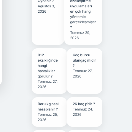
Oynanır ?
özelleştirme
Ağustos 3,
uygulamaları
2026
en çok hangi
yöntemle
gerçekleşmiştir
?
Temmuz 29,
2026
B12
Koç burcu
eksikliğinde
utangaç mıdır
hangi
?
hastalıklar
Temmuz 27,
görülür ?
2026
Temmuz 27,
2026
Boru kg nasıl
2K kaç p’dir ?
hesaplanır ?
Temmuz 24,
Temmuz 25,
2026
2026