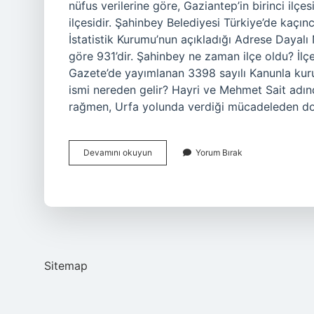
nüfus verilerine göre, Gaziantep’in birinci ilçe
ilçesidir. Şahinbey Belediyesi Türkiye’de kaçın
İstatistik Kurumu’nun açıkladığı Adrese Dayalı
göre 931’dir. Şahinbey ne zaman ilçe oldu? İl
Gazete’de yayımlanan 3398 sayılı Kanunla kurul
ismi nereden gelir? Hayri ve Mehmet Sait adınd
rağmen, Urfa yolunda verdiği mücadeleden do
Şahinbey
Devamını okuyun
Yorum Bırak
Ilçesi
Kaçıncı
Sırada
Sitemap