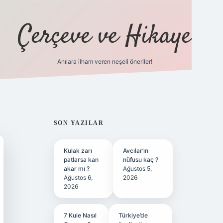
Çerçeve ve Hikaye
Anılara ilham veren neşeli öneriler!
tulipbet
SIDEBAR
SON YAZILAR
Kulak zarı
Avcılar’ın
patlarsa kan
nüfusu kaç ?
akar mı ?
Ağustos 5,
Ağustos 6,
2026
2026
7 Kule Nasıl
Türkiye’de