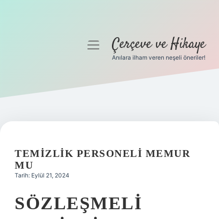
Çerçeve ve Hikaye
menüyü
aç
Anılara ilham veren neşeli öneriler!
Anasayfa
Gizlilik Politikası
Yasal Uyarı
Hakkımızda
TEMIZLIK PERSONELI MEMUR
MU
Tarih: Eylül 21, 2024
SÖZLEŞMELI