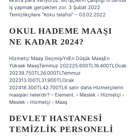
ekstra para veriyoruz. Bu işçilerin çalıştığı ortamda
iş yapmak gerçekten zor. 3 Şubat 2022
Temizlikçilere “Koku telafisi” – 03.02.2022
OKUL HADEME MAAŞI
NE KADAR 2024?
Hizmetçi Maaş GeçmişiYılEn Düşük MaaşEn
Yüksek MaaşTemmuz 202225.600TL16.400TLOcak
20239.750TL26.000TLTemmuz
202313.100TL31.900TLOcak
202418.300TL42.700TL6 satır daha Hizmetçilerin
maaşları nelerdir? – Element. › Meslek › Hizmetçi ›
Meslek › Hizmetçi › Maaş
DEVLET HASTANESI
TEMIZLIK PERSONELI