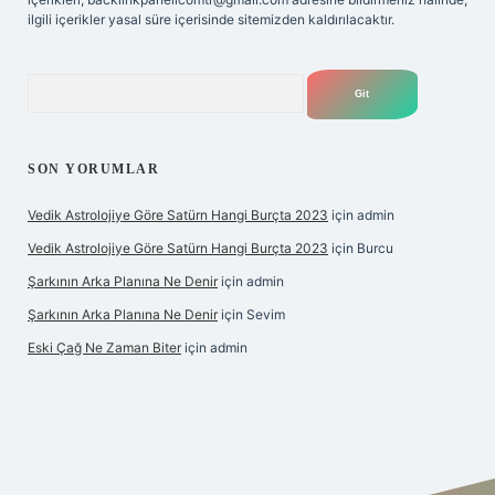
ilgili içerikler yasal süre içerisinde sitemizden kaldırılacaktır.
Arama
SON YORUMLAR
Vedik Astrolojiye Göre Satürn Hangi Burçta 2023
için
admin
Vedik Astrolojiye Göre Satürn Hangi Burçta 2023
için
Burcu
Şarkının Arka Planına Ne Denir
için
admin
Şarkının Arka Planına Ne Denir
için
Sevim
Eski Çağ Ne Zaman Biter
için
admin
et