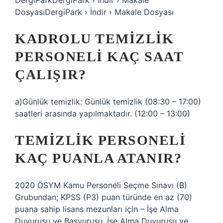
DergiParkDergiPark › İndir › Makale
DosyasıDergiPark › İndir › Makale Dosyası
KADROLU TEMIZLIK
PERSONELI KAÇ SAAT
ÇALIŞIR?
a)Günlük temizlik: Günlük temizlik (08:30 – 17:00)
saatleri arasında yapılmaktadır. (12:00 – 13:00)
TEMIZLIK PERSONELI
KAÇ PUANLA ATANIR?
2020 ÖSYM Kamu Personeli Seçme Sınavı (B)
Grubundan; KPSS (P3) puan türünde en az (70)
puana sahip lisans mezunları için – İşe Alma
Duyurusu ve Başvurusu. İşe Alma Duyurusu ve