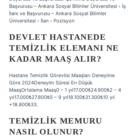
Başvurusu – Ankara Sosyal Bilimler Üniversitesi › İş
İlanı ve Başvurusu – Ankara Sosyal Bilimler
Üniversitesi › İlan › Pozisyon
DEVLET HASTANEDE
TEMIZLIK ELEMANI NE
KADAR MAAŞ ALIR?
Hastane Temizlik Görevlisi Maaşları Deneyime
Göre 2024Deneyim Süresi En Düşük
MaaşOrtalama Maaş0 – 1 yıl17.000₺24.900₺2 – 4
yıl17.000₺27.800₺5 – 9 yıl18.100₺31.300₺10 yıl
+18.800₺33.
TEMIZLIK MEMURU
NASIL OLUNUR?