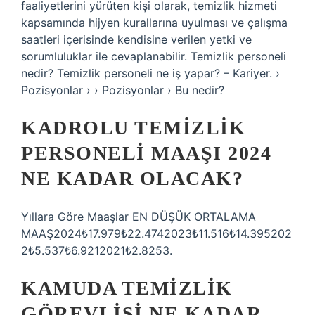
faaliyetlerini yürüten kişi olarak, temizlik hizmeti
kapsamında hijyen kurallarına uyulması ve çalışma
saatleri içerisinde kendisine verilen yetki ve
sorumluluklar ile cevaplanabilir. Temizlik personeli
nedir? Temizlik personeli ne iş yapar? – Kariyer. ›
Pozisyonlar › › Pozisyonlar › Bu nedir?
KADROLU TEMIZLIK
PERSONELI MAAŞI 2024
NE KADAR OLACAK?
Yıllara Göre Maaşlar EN DÜŞÜK ORTALAMA
MAAŞ2024₺17.979₺22.4742023₺11.516₺14.395202
2₺5.537₺6.9212021₺2.8253.
KAMUDA TEMIZLIK
GÖREVLISI NE KADAR