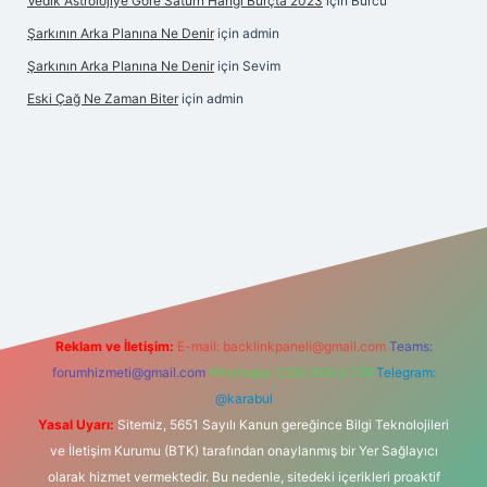
Vedik Astrolojiye Göre Satürn Hangi Burçta 2023
için
Burcu
Şarkının Arka Planına Ne Denir
için
admin
Şarkının Arka Planına Ne Denir
için
Sevim
Eski Çağ Ne Zaman Biter
için
admin
pbet
Reklam ve İletişim:
E-mail:
backlinkpaneli@gmail.com
Teams:
forumhizmeti@gmail.com
Whatsapp: 0262 606 0 726
Telegram:
@karabul
Yasal Uyarı:
Sitemiz, 5651 Sayılı Kanun gereğince Bilgi Teknolojileri
ve İletişim Kurumu (BTK) tarafından onaylanmış bir Yer Sağlayıcı
olarak hizmet vermektedir. Bu nedenle, sitedeki içerikleri proaktif