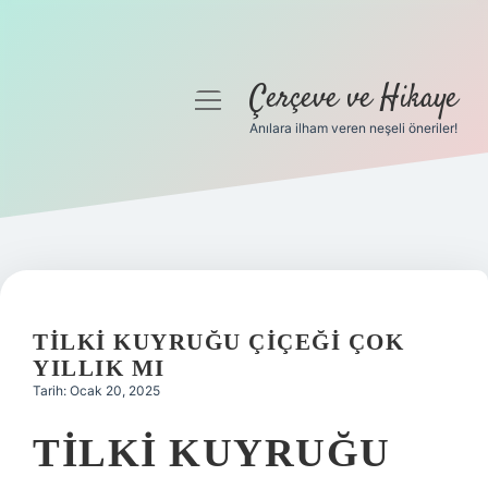
Çerçeve ve Hikaye
menüyü
aç
Anılara ilham veren neşeli öneriler!
Anasayfa
Gizlilik Politikası
Yasal Uyarı
Hakkımızda
TILKI KUYRUĞU ÇIÇEĞI ÇOK
YILLIK MI
Tarih: Ocak 20, 2025
TILKI KUYRUĞU