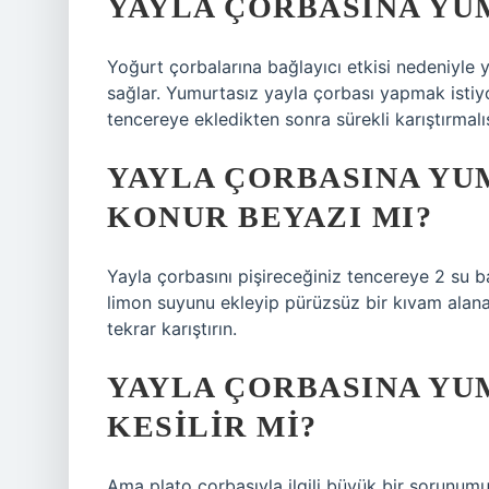
YAYLA ÇORBASINA YU
Yoğurt çorbalarına bağlayıcı etkisi nedeniyl
sağlar. Yumurtasız yayla çorbası yapmak istiy
tencereye ekledikten sonra sürekli karıştırmalıs
YAYLA ÇORBASINA YUM
KONUR BEYAZI MI?
Yayla çorbasını pişireceğiniz tencereye 2 su 
limon suyunu ekleyip pürüzsüz bir kıvam alana 
tekrar karıştırın.
YAYLA ÇORBASINA Y
KESILIR MI?
Ama plato çorbasıyla ilgili büyük bir sorunu