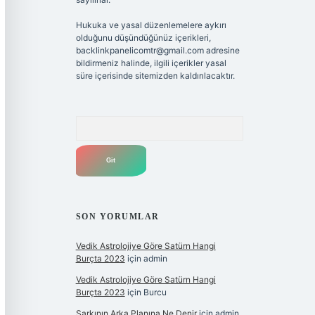
Hukuka ve yasal düzenlemelere aykırı
olduğunu düşündüğünüz içerikleri,
backlinkpanelicomtr@gmail.com
adresine
bildirmeniz halinde, ilgili içerikler yasal
süre içerisinde sitemizden kaldırılacaktır.
Arama
SON YORUMLAR
Vedik Astrolojiye Göre Satürn Hangi
Burçta 2023
için
admin
Vedik Astrolojiye Göre Satürn Hangi
Burçta 2023
için
Burcu
Şarkının Arka Planına Ne Denir
için
admin