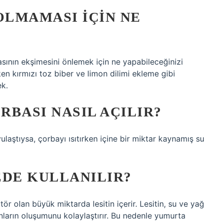
OLMAMASI IÇIN NE
sının ekşimesini önlemek için ne yapabileceğinizi
en kırmızı toz biber ve limon dilimi ekleme gibi
ek.
BASI NASIL AÇILIR?
laştıysa, çorbayı ısıtırken içine bir miktar kaynamış su
EDE KULLANILIR?
ör olan büyük miktarda lesitin içerir. Lesitin, su ve yağ
nların oluşumunu kolaylaştırır. Bu nedenle yumurta