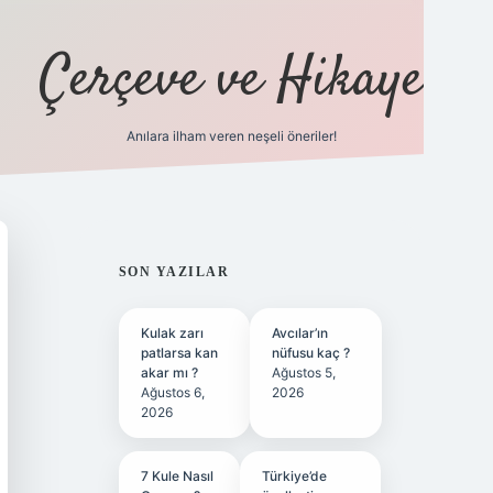
Çerçeve ve Hikaye
Anılara ilham veren neşeli öneriler!
tulipbet
SIDEBAR
SON YAZILAR
Kulak zarı
Avcılar’ın
patlarsa kan
nüfusu kaç ?
akar mı ?
Ağustos 5,
Ağustos 6,
2026
2026
7 Kule Nasıl
Türkiye’de