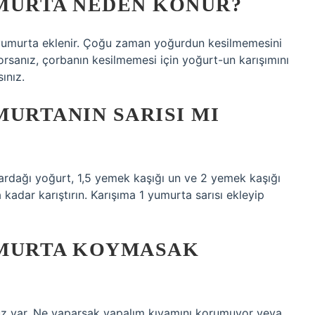
MURTA NEDEN KONUR?
e yumurta eklenir. Çoğu zaman yoğurdun kesilmemesini
orsanız, çorbanın kesilmemesi için yoğurt-un karışımını
ınız.
URTANIN SARISI MI
bardağı yoğurt, 1,5 yemek kaşığı un ve 2 yemek kaşığı
kadar karıştırın. Karışıma 1 yumurta sarısı ekleyip
UMURTA KOYMASAK
muz var. Ne yaparsak yapalım kıvamını korumuyor veya