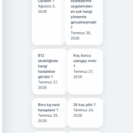
Oynanır ?
özelleştirme
Ağustos 3,
uygulamaları
2026
en çok hangi
yöntemle
gerçekleşmiştir
?
Temmuz 29,
2026
B12
Koç burcu
eksikliğinde
utangaç mıdır
hangi
?
hastalıklar
Temmuz 27,
görülür ?
2026
Temmuz 27,
2026
Boru kg nasıl
2K kaç p’dir ?
hesaplanır ?
Temmuz 24,
Temmuz 25,
2026
2026