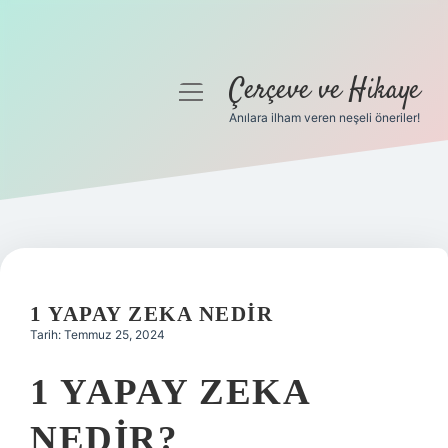
Çerçeve ve Hikaye
menüyü
aç
Anılara ilham veren neşeli öneriler!
Anasayfa
Gizlilik Politikası
Yasal Uyarı
Hakkımızda
1 YAPAY ZEKA NEDIR
Tarih: Temmuz 25, 2024
1 YAPAY ZEKA
NEDIR?