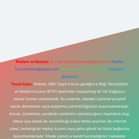
ipbet
Reklam ve İletişim:
E-mail:
backlinkpaneli@gmail.com
Teams:
forumhizmeti@gmail.com
Whatsapp: 0262 606 0 726
Telegram:
@karabul
Yasal Uyarı:
Sitemiz, 5651 Sayılı Kanun gereğince Bilgi Teknolojileri
ve İletişim Kurumu (BTK) tarafından onaylanmış bir Yer Sağlayıcı
olarak hizmet vermektedir. Bu nedenle, sitedeki içerikleri proaktif
olarak denetleme veya araştırma yükümlülüğümüz bulunmamaktadır.
Ancak, üyelerimiz yazdıkları içeriklerin sorumluluğunu taşımakta olup,
siteye üye olarak bu sorumluluğu kabul etmiş sayılırlar. Bu internet
sitesi, herhangi bir marka, kurum veya şahıs şirketi ile hiçbir bağlantısı
bulunmamaktadır. Sitede yalnızca kendi hazırladığımız makaleler