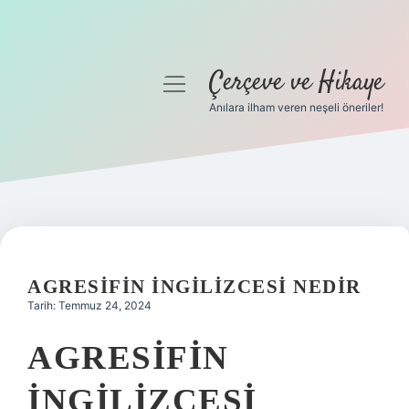
Çerçeve ve Hikaye
menüyü
aç
Anılara ilham veren neşeli öneriler!
Anasayfa
Gizlilik Politikası
Yasal Uyarı
Hakkımızda
AGRESIFIN INGILIZCESI NEDIR
Tarih: Temmuz 24, 2024
AGRESIFIN
İNGILIZCESI