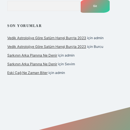
Arama
SON YORUMLAR
Vedik Astrolojiye Göre Satürn Hangi Burçta 2023
için
admin
Vedik Astrolojiye Göre Satürn Hangi Burçta 2023
için
Burcu
Şarkının Arka Planına Ne Denir
için
admin
Şarkının Arka Planına Ne Denir
için
Sevim
Eski Çağ Ne Zaman Biter
için
admin
ipbet