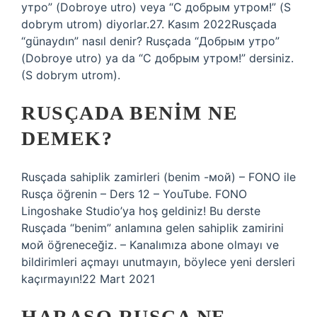
утро” (Dobroye utro) veya “С добрым утром!” (S
dobrym utrom) diyorlar.27. Kasım 2022Rusçada
“günaydın” nasıl denir? Rusçada “Добрым утро”
(Dobroye utro) ya da “С добрым утром!” dersiniz.
(S dobrym utrom).
RUSÇADA BENIM NE
DEMEK?
Rusçada sahiplik zamirleri (benim -мой) – FONO ile
Rusça öğrenin – Ders 12 – YouTube. FONO
Lingoshake Studio’ya hoş geldiniz! Bu derste
Rusçada “benim” anlamına gelen sahiplik zamirini
мой öğreneceğiz. – Kanalımıza abone olmayı ve
bildirimleri açmayı unutmayın, böylece yeni dersleri
kaçırmayın!22 Mart 2021
HARAŞO RUSÇA NE