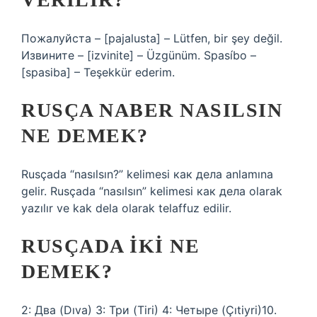
Пожалуйста – [pajalusta] – Lütfen, bir şey değil.
Извините – [izvinite] – Üzgünüm. Spasíbo –
[spasiba] – Teşekkür ederim.
RUSÇA NABER NASILSIN
NE DEMEK?
Rusçada “nasılsın?” kelimesi как дела anlamına
gelir. Rusçada “nasılsın” kelimesi как дела olarak
yazılır ve kak dela olarak telaffuz edilir.
RUSÇADA IKI NE
DEMEK?
2: Два (Dıva) 3: Три (Tiri) 4: Четыре (Çıtiyri)10.