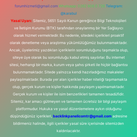
forumhizmeti@gmail.com
Whatsapp: 0262 606 0 726
Telegram:
@karabul
Yasal Uyarı:
Sitemiz, 5651 Sayılı Kanun gereğince Bilgi Teknolojileri
ve İletişim Kurumu (BTK) tarafından onaylanmış bir Yer Sağlayıcı
olarak hizmet vermektedir. Bu nedenle, sitedeki içerikleri proaktif
olarak denetleme veya araştırma yükümlülüğümüz bulunmamaktadır.
Ancak, üyelerimiz yazdıkları içeriklerin sorumluluğunu taşımakta olup,
siteye üye olarak bu sorumluluğu kabul etmiş sayılırlar. Bu internet
sitesi, herhangi bir marka, kurum veya şahıs şirketi ile hiçbir bağlantısı
bulunmamaktadır. Sitede yalnızca kendi hazırladığımız makaleler
paylaşılmaktadır. Burada yer alan içerikler haber niteliği taşımamakta
olup, gerçek kurum ve kişiler hakkında paylaşım yapılmamaktadır.
Gerçek kurum ve kişiler ile isim benzerlikleri tamamen tesadüfidir.
Sitemiz, kar amacı gütmeyen ve tamamen ücretsiz bir bilgi paylaşım
platformudur. Hukuka ve yasal düzenlemelere aykırı olduğunu
düşündüğünüz içerikleri,
backlinkpanelicomtr@gmail.com
adresine
bildirmeniz halinde, ilgili içerikler yasal süre içerisinde sitemizden
kaldırılacaktır.