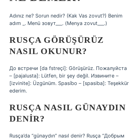
Adınız ne? Sorun nedir? (Kak Vas zovut?) Benim
adım _. Menü зовут___. (Menya zovut___.)
RUSÇA GÖRÜŞÜRÜZ
NASIL OKUNUR?
До встречи [da fstreçi]: Görüşürüz. Пожалуйста
– [pajalusta]: Lütfen, bir şey değil. Извините –
[izvinite]: Üzgünüm. Spasíbo – [spasiba]: Teşekkür
ederim.
RUSÇA NASIL GÜNAYDIN
DENIR?
Rusça’da “günaydın” nasıl denir? Rusça “Добрым