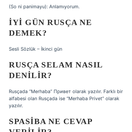
(So ​​​​ni panimayu): Anlamıyorum.
İYI GÜN RUSÇA NE
DEMEK?
Sesli Sözlük – İkinci gün
RUSÇA SELAM NASIL
DENILIR?
Rusçada “Merhaba” Привет olarak yazılır. Farklı bir
alfabesi olan Rusçada ise “Merhaba Privet” olarak
yazılır.
SPASIBA NE CEVAP
VERILIR?