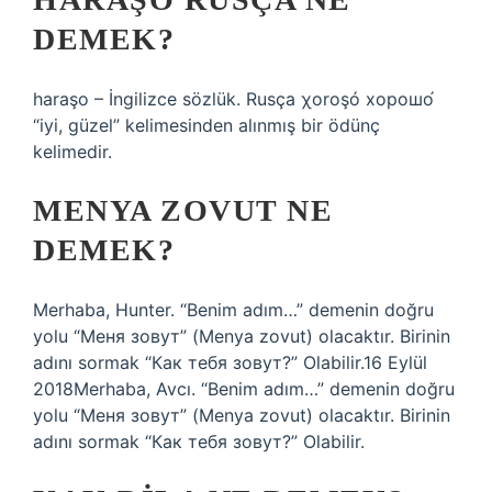
DEMEK?
haraşo – İngilizce sözlük. Rusça χoroşó хорошо́
“iyi, güzel” kelimesinden alınmış bir ödünç
kelimedir.
MENYA ZOVUT NE
DEMEK?
Merhaba, Hunter. “Benim adım…” demenin doğru
yolu “Меня зовут” (Menya zovut) olacaktır. Birinin
adını sormak “Как тебя зовут?” Olabilir.16 Eylül
2018Merhaba, Avcı. “Benim adım…” demenin doğru
yolu “Меня зовут” (Menya zovut) olacaktır. Birinin
adını sormak “Как тебя зовут?” Olabilir.