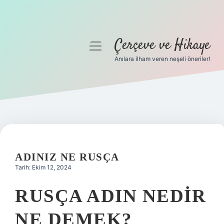
Çerçeve ve Hikaye
menüyü
aç
Anılara ilham veren neşeli öneriler!
Anasayfa
Gizlilik Politikası
Yasal Uyarı
Hakkımızda
ADINIZ NE RUSÇA
Tarih: Ekim 12, 2024
RUSÇA ADIN NEDIR
NE DEMEK?