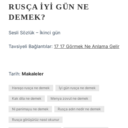
RUSÇA IYI GÜN NE
DEMEK?
Sesli Sözlük – İkinci gün
Tavsiyeli Bağlantılar:
17 17 Görmek Ne Anlama Gelir
Tarih:
Makaleler
Haraşo rusça ne demek
İyi gün rusça ne demek
Kak dila ne demek
Menya zovut ne demek
Ni panimayu ne demek
Rusça adın nedir ne demek
Rusça görüşürüz nasıl okunur