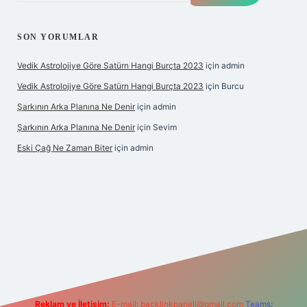
SON YORUMLAR
Vedik Astrolojiye Göre Satürn Hangi Burçta 2023
için
admin
Vedik Astrolojiye Göre Satürn Hangi Burçta 2023
için
Burcu
Şarkının Arka Planına Ne Denir
için
admin
Şarkının Arka Planına Ne Denir
için
Sevim
Eski Çağ Ne Zaman Biter
için
admin
tulipbet
Reklam ve İletişim:
E-mail:
backlinkpaneli@gmail.com
Teams: