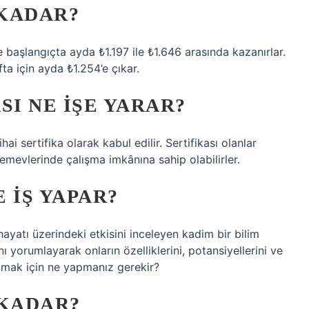
KADAR?
kle başlangıçta ayda ₺1.197 ile ₺1.646 arasında kazanırlar.
fta için ayda ₺1.254’e çıkar.
SI NE IŞE YARAR?
ihai sertifika olarak kabul edilir. Sertifikası olanlar
lemevlerinde çalışma imkânına sahip olabilirler.
 IŞ YAPAR?
 hayatı üzerindeki etkisini inceleyen kadim bir bilim
nı yorumlayarak onların özelliklerini, potansiyellerini ve
 olmak için ne yapmanız gerekir?
 KADAR?