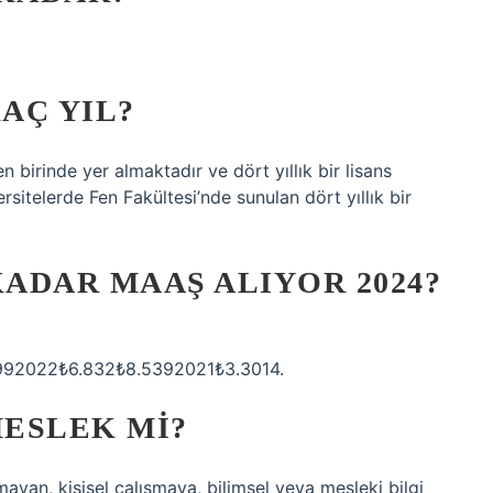
AÇ YIL?
 birinde yer almaktadır ve dört yıllık bir lisans
rsitelerde Fen Fakültesi’nde sunulan dört yıllık bir
KADAR MAAŞ ALIYOR 2024?
92022₺6.832₺8.5392021₺3.3014.
ESLEK MI?
ayan, kişisel çalışmaya, bilimsel veya mesleki bilgi