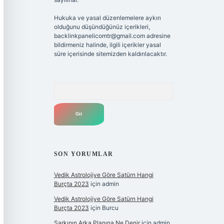
Hukuka ve yasal düzenlemelere aykırı
olduğunu düşündüğünüz içerikleri,
backlinkpanelicomtr@gmail.com
adresine
bildirmeniz halinde, ilgili içerikler yasal
süre içerisinde sitemizden kaldırılacaktır.
Arama
SON YORUMLAR
Vedik Astrolojiye Göre Satürn Hangi
Burçta 2023
için
admin
Vedik Astrolojiye Göre Satürn Hangi
Burçta 2023
için
Burcu
Şarkının Arka Planına Ne Denir
için
admin