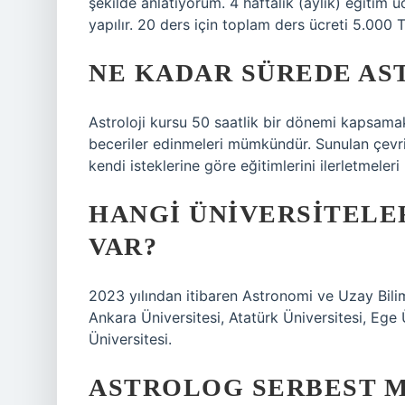
şekilde anlatıyorum. 4 haftalık (aylık) eğitim
yapılır. 20 ders için toplam ders ücreti 5.000 T
NE KADAR SÜREDE A
Astroloji kursu 50 saatlik bir dönemi kapsamakt
beceriler edinmeleri mümkündür. Sunulan çevrimi
kendi isteklerine göre eğitimlerini ilerletmele
HANGI ÜNIVERSITELE
VAR?
2023 yılından itibaren Astronomi ve Uzay Bili
Ankara Üniversitesi, Atatürk Üniversitesi, Ege Ü
Üniversitesi.
ASTROLOG SERBEST M