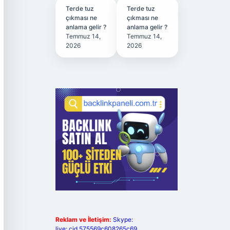
Terde tuz
Terde tuz
çıkması ne
çıkması ne
anlama gelir ?
anlama gelir ?
Temmuz 14,
Temmuz 14,
2026
2026
Reklam ve İletişim:
Skype:
live:.cid.575569c608265c69