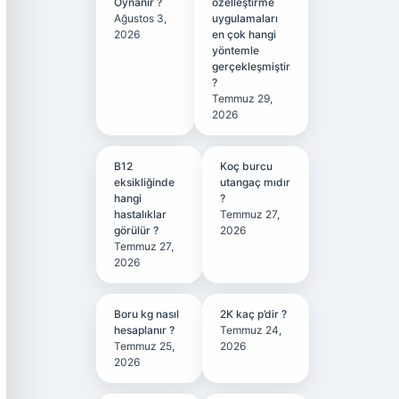
Oynanır ?
özelleştirme
Ağustos 3,
uygulamaları
2026
en çok hangi
yöntemle
gerçekleşmiştir
?
Temmuz 29,
2026
B12
Koç burcu
eksikliğinde
utangaç mıdır
hangi
?
hastalıklar
Temmuz 27,
görülür ?
2026
Temmuz 27,
2026
Boru kg nasıl
2K kaç p’dir ?
hesaplanır ?
Temmuz 24,
Temmuz 25,
2026
2026