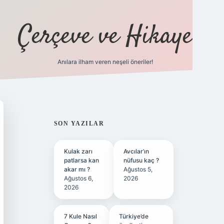
Çerçeve ve Hikaye
Anılara ilham veren neşeli öneriler!
tulipbet
SIDEBAR
SON YAZILAR
Kulak zarı
Avcılar’ın
patlarsa kan
nüfusu kaç ?
akar mı ?
Ağustos 5,
Ağustos 6,
2026
2026
7 Kule Nasıl
Türkiye’de