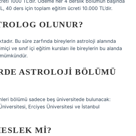
 ücreti 1000 TL’dir. Ödeme her 4 derslik bölümün başında
L, 40 ders için toplam eğitim ücreti 10.000 TL’dir.
STROLOG OLUNUR?
adır. Bu süre zarfında bireylerin astroloji alanında
çi ve sınıf içi eğitim kursları ile bireylerin bu alanda
ri mümkündür.
RDE ASTROLOJI BÖLÜMÜ
mleri bölümü sadece beş üniversitede bulunacak:
niversitesi, Erciyes Üniversitesi ve İstanbul
ESLEK MI?