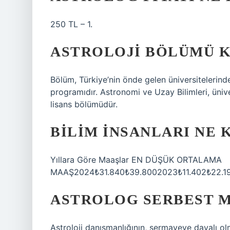
250 TL – 1.
ASTROLOJI BÖLÜMÜ K
Bölüm, Türkiye’nin önde gelen üniversitelerinden
programıdır. Astronomi ve Uzay Bilimleri, ünive
lisans bölümüdür.
BILIM INSANLARI NE 
Yıllara Göre Maaşlar EN DÜŞÜK ORTALAMA
MAAŞ2024₺31.840₺39.8002023₺11.402₺22.19
ASTROLOG SERBEST M
Astroloji danışmanlığının, sermayeye dayalı olm