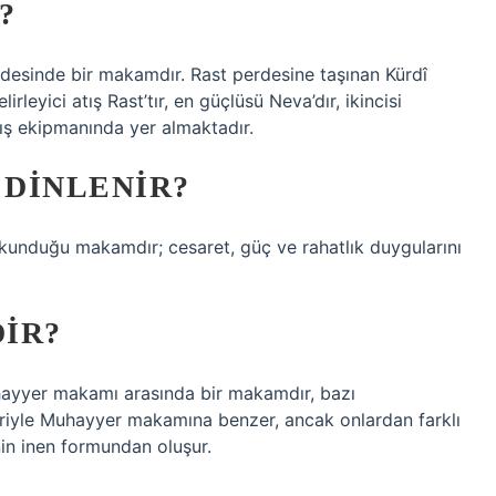
?
rdesinde bir makamdır. Rast perdesine taşınan Kürdî
rleyici atış Rast’tır, en güçlüsü Neva’dır, ikincisi
tış ekipmanında yer almaktadır.
DINLENIR?
unduğu makamdır; cesaret, güç ve rahatlık duygularını
IR?
hayyer makamı arasında bir makamdır, bazı
leriyle Muhayyer makamına benzer, ancak onlardan farklı
nin inen formundan oluşur.