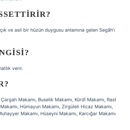
SSETTIRIR?
açık ve asil bir hüzün duygusu anlamına gelen Segâh’ı
NGISI?
tlık verir.
R?
: Çargah Makamı, Buselik Makamı, Kürdî Makamı, Rast
Makamı, Hümayun Makamı, Zirgüleli Hicaz Makamı,
Muhayyer Makamı, Hüseyni Makamı, Karcığar Makamı