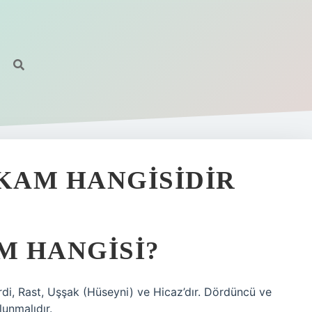
KAM HANGISIDIR
M HANGISI?
rdi, Rast, Uşşak (Hüseyni) ve Hicaz’dır. Dördüncü ve
lunmalıdır.