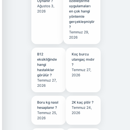
Oynanır ?
özelleştirme
Ağustos 3,
uygulamaları
2026
en çok hangi
yöntemle
gerçekleşmiştir
?
Temmuz 29,
2026
B12
Koç burcu
eksikliğinde
utangaç mıdır
hangi
?
hastalıklar
Temmuz 27,
görülür ?
2026
Temmuz 27,
2026
Boru kg nasıl
2K kaç p’dir ?
hesaplanır ?
Temmuz 24,
Temmuz 25,
2026
2026