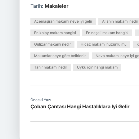
Tarih:
Makaleler
Acemaşiran makamı neye iyi gelir
Allahın makamı nedir
En kolay makam hangisi
En neşeli makam hangisi
Gülizar makamı nedir
Hicaz makamı hüzünlü mü
K
Makamlar neye göre belirlenir
Neva makamı neye iyi gel
Tahir makamı nedir
Uyku için hangi makam
Önceki Yazı
Çoban Çantası Hangi Hastalıklara Iyi Gelir