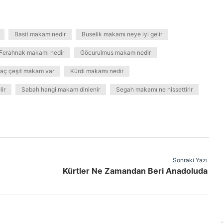
Basit makam nedir
Buselik makamı neye iyi gelir
Ferahnak makamı nedir
Göcurulmus makam nedir
aç çeşit makam var
Kürdi makamı nedir
ir
Sabah hangi makam dinlenir
Segah makamı ne hissettirir
Sonraki Yazı
Kürtler Ne Zamandan Beri Anadoluda