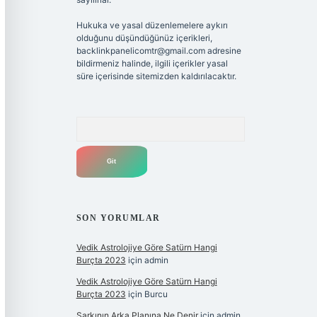
Hukuka ve yasal düzenlemelere aykırı
olduğunu düşündüğünüz içerikleri,
backlinkpanelicomtr@gmail.com
adresine
bildirmeniz halinde, ilgili içerikler yasal
süre içerisinde sitemizden kaldırılacaktır.
Arama
SON YORUMLAR
Vedik Astrolojiye Göre Satürn Hangi
Burçta 2023
için
admin
Vedik Astrolojiye Göre Satürn Hangi
Burçta 2023
için
Burcu
Şarkının Arka Planına Ne Denir
için
admin