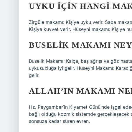
UYKU IÇIN HANGI MA
Zirgüle makamı: Kişiye uyku verir. Saba makamı
Kişiye kuvvet verir. Hüseyni makamı: Kişiye huz
BUSELIK MAKAMI NEYE
Buselik Makamı: Kalça, baş ağrısı ve göz hastal
uykusuzluğa iyi gelir. Hüseyni Makamı: Karaciğer
gelir.
ALLAH’IN MAKAMI NE
Hz. Peygamber’in Kıyamet Günü’nde işgal ede
bağlı olduğu kozmik sistemde gerçekleşecek de
sonsuza kadar süren evren.