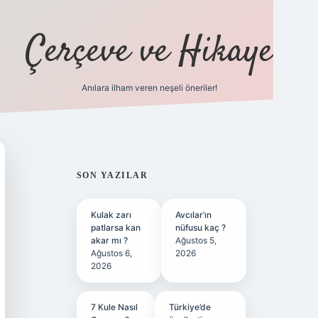
Çerçeve ve Hikaye
Anılara ilham veren neşeli öneriler!
tulipbet
SIDEBAR
SON YAZILAR
Kulak zarı
Avcılar’ın
patlarsa kan
nüfusu kaç ?
akar mı ?
Ağustos 5,
Ağustos 6,
2026
2026
7 Kule Nasıl
Türkiye’de