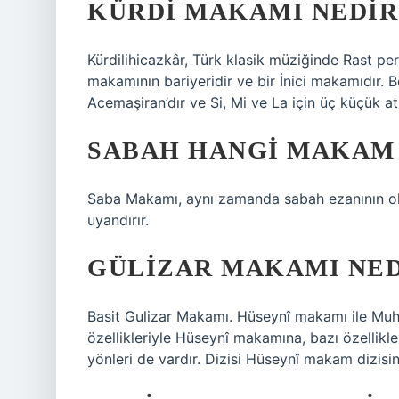
KÜRDI MAKAMI NEDIR
Kürdilihicazkâr, Türk klasik müziğinde Rast pe
makamının bariyeridir ve bir İnici makamıdır. Beli
Acemaşiran’dır ve Si, Mi ve La için üç küçük a
SABAH HANGI MAKAM 
Saba Makamı, aynı zamanda sabah ezanının ok
uyandırır.
GÜLIZAR MAKAMI NED
Basit Gulizar Makamı. Hüseynî makamı ile Mu
özellikleriyle Hüseynî makamına, bazı özellik
yönleri de vardır. Dizisi Hüseynî makam dizisi