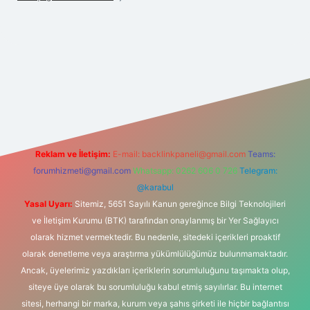
et
Reklam ve İletişim:
E-mail:
backlinkpaneli@gmail.com
Teams:
forumhizmeti@gmail.com
Whatsapp: 0262 606 0 726
Telegram:
@karabul
Yasal Uyarı:
Sitemiz, 5651 Sayılı Kanun gereğince Bilgi Teknolojileri
ve İletişim Kurumu (BTK) tarafından onaylanmış bir Yer Sağlayıcı
olarak hizmet vermektedir. Bu nedenle, sitedeki içerikleri proaktif
olarak denetleme veya araştırma yükümlülüğümüz bulunmamaktadır.
Ancak, üyelerimiz yazdıkları içeriklerin sorumluluğunu taşımakta olup,
siteye üye olarak bu sorumluluğu kabul etmiş sayılırlar. Bu internet
sitesi, herhangi bir marka, kurum veya şahıs şirketi ile hiçbir bağlantısı