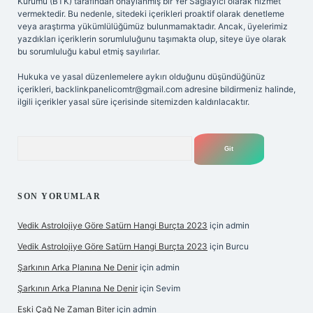
Kurumu (BTK) tarafından onaylanmış bir Yer Sağlayıcı olarak hizmet
vermektedir. Bu nedenle, sitedeki içerikleri proaktif olarak denetleme
veya araştırma yükümlülüğümüz bulunmamaktadır. Ancak, üyelerimiz
yazdıkları içeriklerin sorumluluğunu taşımakta olup, siteye üye olarak
bu sorumluluğu kabul etmiş sayılırlar.
Hukuka ve yasal düzenlemelere aykırı olduğunu düşündüğünüz
içerikleri,
backlinkpanelicomtr@gmail.com
adresine bildirmeniz halinde,
ilgili içerikler yasal süre içerisinde sitemizden kaldırılacaktır.
Arama
SON YORUMLAR
Vedik Astrolojiye Göre Satürn Hangi Burçta 2023
için
admin
Vedik Astrolojiye Göre Satürn Hangi Burçta 2023
için
Burcu
Şarkının Arka Planına Ne Denir
için
admin
Şarkının Arka Planına Ne Denir
için
Sevim
Eski Çağ Ne Zaman Biter
için
admin