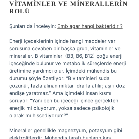
VITAMINLER VE MINERALLERIN
ROLÜ
Şunları da İnceleyin:
Emb agar hangi bakteridir ?
Enerji içeceklerinin içinde hangi maddeler var
sorusuna cevaben bir başka grup, vitaminler ve
mineraller. B vitaminleri (B3, B6, B12) çoğu enerji
içeceğinde bulunur ve metabolik süreçlerde enerji
üretimine yardımcı olur. İçimdeki mühendis bu
durumu şöyle özetliyor: “B vitaminleri suda
çözünür, fazla alınan miktar idrarla atılır; aşırı doz
endişe yaratmaz.” Ama içimdeki insan kısmı
soruyor: “Yani ben bu içeceği içince gerçekten
enerjik mi oluyorum, yoksa sadece psikolojik
olarak mı hissediyorum?”
Mineraller genellikle magnezyum, potasyum gibi
elektrolitlerdir. Mühendis tarafı bunların kas