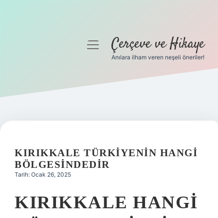
Çerçeve ve Hikaye
menüyü
aç
Anılara ilham veren neşeli öneriler!
Anasayfa
Gizlilik Politikası
Yasal Uyarı
Hakkımızda
KIRIKKALE TÜRKIYENIN HANGI
BÖLGESINDEDIR
Tarih: Ocak 26, 2025
KIRIKKALE HANGI