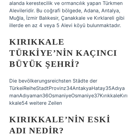
alanda kerestecilik ve ormancılık yapan Türkmen
Alevileridir. Bu coğrafi bölgede, Adana, Antalya,
Muğla, İzmir Balıkesir, Çanakkale ve Kırklareli gibi
illerde en az 4 veya 5 Alevi köyü bulunmaktadır.
KIRIKKALE
TÜRKIYE’NIN KAÇINCI
BÜYÜK ŞEHRI?
Die bevölkerungsreichsten Städte der
TürkeiReiheStadtProvinz34AntakyaHatay35Adıya
manAdıyaman36OsmaniyeOsmaniye37KırıkkaleKırı
kkale54 weitere Zeilen
KIRIKKALE’NIN ESKI
ADI NEDIR?