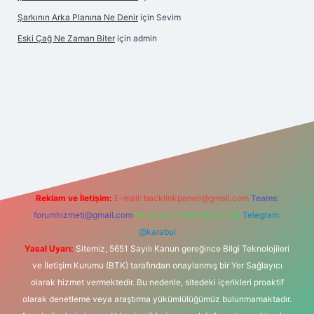
Şarkının Arka Planına Ne Denir
için
Sevim
Eski Çağ Ne Zaman Biter
için
admin
tulipbet
Reklam ve İletişim:
E-mail:
backlinkpaneli@gmail.com
Teams:
forumhizmeti@gmail.com
Whatsapp: 0262 606 0 726
Telegram:
@karabul
Yasal Uyarı:
Sitemiz, 5651 Sayılı Kanun gereğince Bilgi Teknolojileri
ve İletişim Kurumu (BTK) tarafından onaylanmış bir Yer Sağlayıcı
olarak hizmet vermektedir. Bu nedenle, sitedeki içerikleri proaktif
olarak denetleme veya araştırma yükümlülüğümüz bulunmamaktadır.