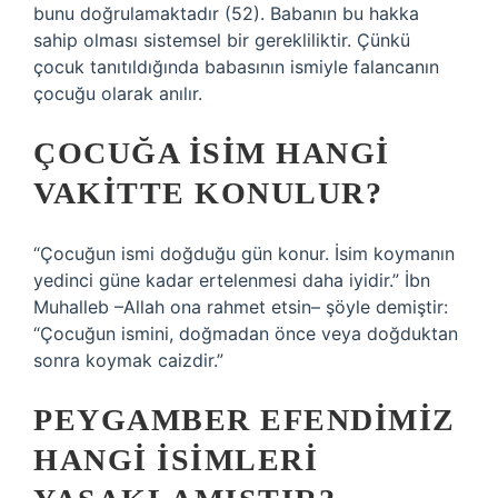
bunu doğrulamaktadır (52). Babanın bu hakka
sahip olması sistemsel bir gerekliliktir. Çünkü
çocuk tanıtıldığında babasının ismiyle falancanın
çocuğu olarak anılır.
ÇOCUĞA ISIM HANGI
VAKITTE KONULUR?
“Çocuğun ismi doğduğu gün konur. İsim koymanın
yedinci güne kadar ertelenmesi daha iyidir.” İbn
Muhalleb –Allah ona rahmet etsin– şöyle demiştir:
“Çocuğun ismini, doğmadan önce veya doğduktan
sonra koymak caizdir.”
PEYGAMBER EFENDIMIZ
HANGI ISIMLERI