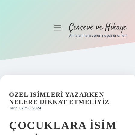
Çerçeve ve Hikaye
menüyü
aç
Anılara ilham veren neşeli öneriler!
Anasayfa
Gizlilik Politikası
Yasal Uyarı
Hakkımızda
ÖZEL ISIMLERI YAZARKEN
NELERE DIKKAT ETMELIYIZ
Tarih: Ekim 8, 2024
ÇOCUKLARA ISIM