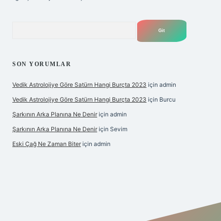
Arama
SON YORUMLAR
Vedik Astrolojiye Göre Satürn Hangi Burçta 2023
için
admin
Vedik Astrolojiye Göre Satürn Hangi Burçta 2023
için
Burcu
Şarkının Arka Planına Ne Denir
için
admin
Şarkının Arka Planına Ne Denir
için
Sevim
Eski Çağ Ne Zaman Biter
için
admin
bet