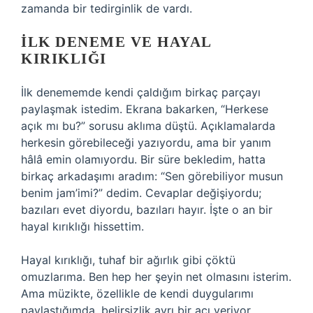
zamanda bir tedirginlik de vardı.
İLK DENEME VE HAYAL
KIRIKLIĞI
İlk denememde kendi çaldığım birkaç parçayı
paylaşmak istedim. Ekrana bakarken, “Herkese
açık mı bu?” sorusu aklıma düştü. Açıklamalarda
herkesin görebileceği yazıyordu, ama bir yanım
hâlâ emin olamıyordu. Bir süre bekledim, hatta
birkaç arkadaşımı aradım: “Sen görebiliyor musun
benim jam’imi?” dedim. Cevaplar değişiyordu;
bazıları evet diyordu, bazıları hayır. İşte o an bir
hayal kırıklığı hissettim.
Hayal kırıklığı, tuhaf bir ağırlık gibi çöktü
omuzlarıma. Ben hep her şeyin net olmasını isterim.
Ama müzikte, özellikle de kendi duygularımı
paylaştığımda, belirsizlik ayrı bir acı veriyor.