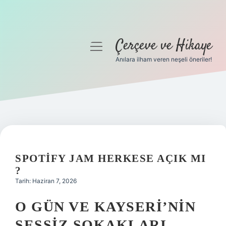
Çerçeve ve Hikaye
menüyü
aç
Anılara ilham veren neşeli öneriler!
Anasayfa
Gizlilik Politikası
Yasal Uyarı
Hakkımızda
SPOTIFY JAM HERKESE AÇIK MI
?
Tarih: Haziran 7, 2026
O GÜN VE KAYSERI’NIN
SESSIZ SOKAKLARI